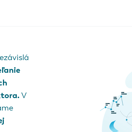
závislá
eľanie
ch
tora.
V
kame
ej