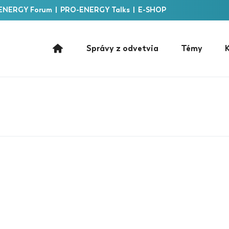
ENERGY Forum
|
PRO-ENERGY Talks
|
E-SHOP
Správy z odvetvia
Témy
K