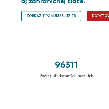
aj zahraničnej tlače.
ZOBRAZIŤ PONUKU SLUŽIEB
DOPYTOV
96311
Počet publikovaných noviniek