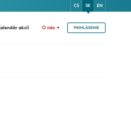
CS
SK
EN
alendár akcií
O nás
PRIHLÁSENIE