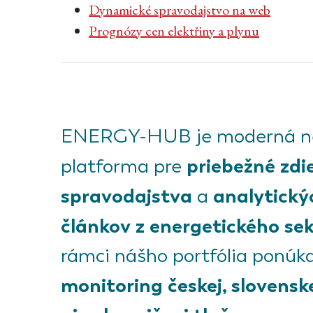
Dynamické spravodajstvo na web
Prognózy cen elektřiny a plynu
ENERGY-HUB je moderná ne
priebežné zdi
platforma pre
spravodajstva
analytický
a
článkov z energetického sek
rámci nášho portfólia ponú
monitoring českej, slovensk