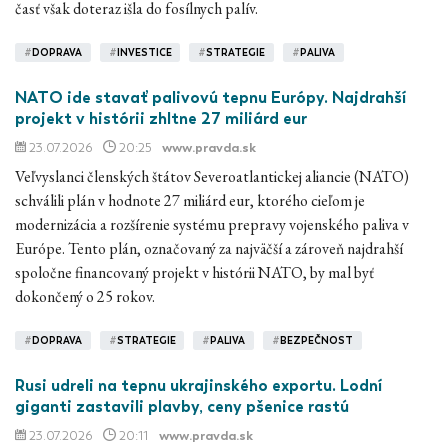
časť však doteraz išla do fosílnych palív.
#
DOPRAVA
#
INVESTICE
#
STRATEGIE
#
PALIVA
NATO ide stavať palivovú tepnu Európy. Najdrahší
projekt v histórii zhltne 27 miliárd eur
23.07.2026
20:25
www.pravda.sk
Veľvyslanci členských štátov Severoatlantickej aliancie (NATO)
schválili plán v hodnote 27 miliárd eur, ktorého cieľom je
modernizácia a rozšírenie systému prepravy vojenského paliva v
Európe. Tento plán, označovaný za najväčší a zároveň najdrahší
spoločne financovaný projekt v histórii NATO, by mal byť
dokončený o 25 rokov.
#
DOPRAVA
#
STRATEGIE
#
PALIVA
#
BEZPEČNOST
Rusi udreli na tepnu ukrajinského exportu. Lodní
giganti zastavili plavby, ceny pšenice rastú
23.07.2026
20:11
www.pravda.sk