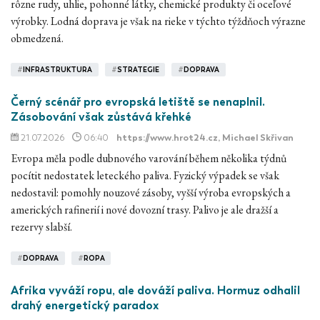
rôzne rudy, uhlie, pohonné látky, chemické produkty či oceľové
výrobky. Lodná doprava je však na rieke v týchto týždňoch výrazne
obmedzená.
#
INFRASTRUKTURA
#
STRATEGIE
#
DOPRAVA
Černý scénář pro evropská letiště se nenaplnil.
Zásobování však zůstává křehké
21.07.2026
06:40
https://www.hrot24.cz
, Michael Skřivan
Evropa měla podle dubnového varování během několika týdnů
pocítit nedostatek leteckého paliva. Fyzický výpadek se však
nedostavil: pomohly nouzové zásoby, vyšší výroba evropských a
amerických rafinerií i nové dovozní trasy. Palivo je ale dražší a
rezervy slabší.
#
DOPRAVA
#
ROPA
Afrika vyváží ropu, ale dováží paliva. Hormuz odhalil
drahý energetický paradox