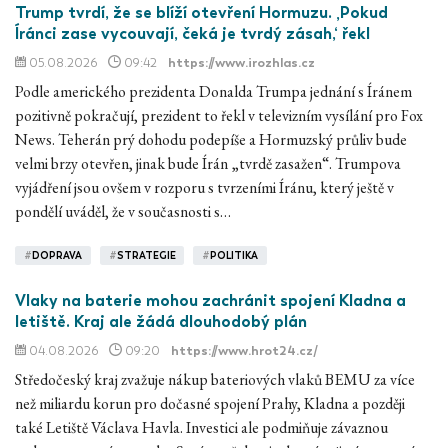
Trump tvrdí, že se blíží otevření Hormuzu. ‚Pokud
Íránci zase vycouvají, čeká je tvrdý zásah,‘ řekl
05.08.2026
09:42
https://www.irozhlas.cz
Podle amerického prezidenta Donalda Trumpa jednání s Íránem
pozitivně pokračují, prezident to řekl v televizním vysílání pro Fox
News. Teherán prý dohodu podepíše a Hormuzský průliv bude
velmi brzy otevřen, jinak bude Írán „tvrdě zasažen“. Trumpova
vyjádření jsou ovšem v rozporu s tvrzeními Íránu, který ještě v
pondělí uváděl, že v současnosti s…
#
DOPRAVA
#
STRATEGIE
#
POLITIKA
Vlaky na baterie mohou zachránit spojení Kladna a
letiště. Kraj ale žádá dlouhodobý plán
04.08.2026
09:20
https://www.hrot24.cz/
Středočeský kraj zvažuje nákup bateriových vlaků BEMU za více
než miliardu korun pro dočasné spojení Prahy, Kladna a později
také Letiště Václava Havla. Investici ale podmiňuje závaznou