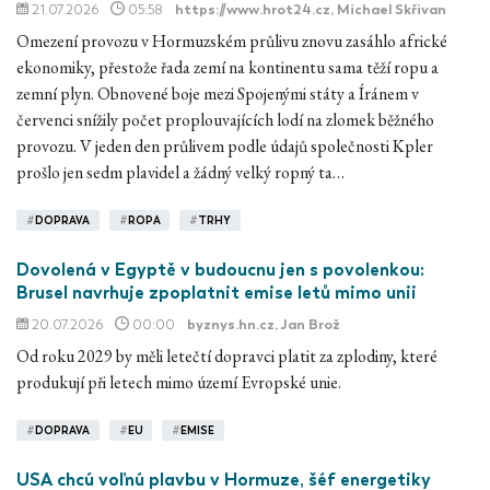
21.07.2026
05:58
https://www.hrot24.cz
, Michael Skřivan
Omezení provozu v Hormuzském průlivu znovu zasáhlo africké
ekonomiky, přestože řada zemí na kontinentu sama těží ropu a
zemní plyn. Obnovené boje mezi Spojenými státy a Íránem v
červenci snížily počet proplouvajících lodí na zlomek běžného
provozu. V jeden den průlivem podle údajů společnosti Kpler
prošlo jen sedm plavidel a žádný velký ropný ta…
#
DOPRAVA
#
ROPA
#
TRHY
Dovolená v Egyptě v budoucnu jen s povolenkou:
Brusel navrhuje zpoplatnit emise letů mimo unii
20.07.2026
00:00
byznys.hn.cz
, Jan Brož
Od roku 2029 by měli letečtí dopravci platit za zplodiny, které
produkují při letech mimo území Evropské unie.
#
DOPRAVA
#
EU
#
EMISE
USA chcú voľnú plavbu v Hormuze, šéf energetiky