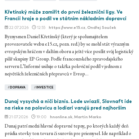
Křetínský může zamířit do první železniční ligy. Ve
Francii hraje o podíl ve státním nákladním dopravci
22.07.2026
12:55
https://www.e15.cz
, Ondřej Souček
Byznysmen Daniel Křetínský (který je spolumajitelem
provozovatele webu e15.cz, pozn. red.) by se mohl stát výrazným
evropským hráčem v dalším oboru a ještě více posílit svůj logistický
pilíř skupiny EP Group. Podle francouzského zpravodajského
serveru L’Informé usiluje o takřka poloviční podíl v jednom z
největších železničních přepravců v Evrop…
#
DOPRAVA
#
INVESTICE
Dunaj vysychá a ničí biznis. Lode uviazli, Slovnaft ide
na rieke na polovicu a lodiari varujú pred najhorším
21.07.2026
19:00
hnonline.sk
, Martin Marko
Dunaj patrí medzi hlavné dopravné tepny, po ktorých každý deň
prúdia stovky ton tovaru či surovín pre priemysel. Ide napríklad o