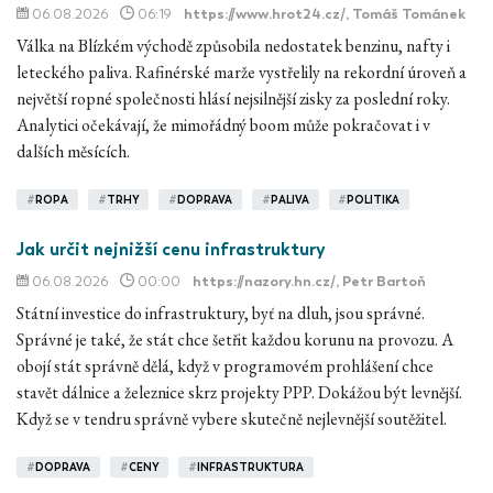
06.08.2026
06:19
https://www.hrot24.cz/
, Tomáš Tománek
Válka na Blízkém východě způsobila nedostatek benzinu, nafty i
leteckého paliva. Rafinérské marže vystřelily na rekordní úroveň a
největší ropné společnosti hlásí nejsilnější zisky za poslední roky.
Analytici očekávají, že mimořádný boom může pokračovat i v
dalších měsících.
#
ROPA
#
TRHY
#
DOPRAVA
#
PALIVA
#
POLITIKA
Jak určit nejnižší cenu infrastruktury
06.08.2026
00:00
https://nazory.hn.cz/
, Petr Bartoň
Státní investice do infrastruktury, byť na dluh, jsou správné.
Správné je také, že stát chce šetřit každou korunu na provozu. A
obojí stát správně dělá, když v programovém prohlášení chce
stavět dálnice a železnice skrz projekty PPP. Dokážou být levnější.
Když se v tendru správně vybere skutečně nejlevnější soutěžitel.
#
DOPRAVA
#
CENY
#
INFRASTRUKTURA