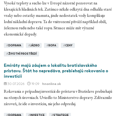
Vysoké teploty a sucho lze v Evropě názorně pozorovat na
klesajících hladinách řek. Zatímco někde odkrytá dna odhalila staré
vraky nebo ostatky mamuta, jinde nedostatek vody komplikuje
lodní nákladní dopravu. Ta do vnitrozemí přiváží například obilí,
železnou rudu nebo také ropu. Situace může mít výrazné
ekonomické dopady.
#
DOPRAVA
#
JÁDRO
#
ROPA
#
CENY
#
ŽIVOTNÍ PROSTŘEDÍ
Emiráty majú záujem o lokalitu bratislavského
prístavu. Štát ho nepredáva, prebiehajú rokovania o
investícii
30.07.2026
19:09
hnonline.sk
Rokovania o prípadnej investícii do prístavu v Bratislave prebiehajú
na rôznych úrovniach. Uviedlo to Ministerstvo dopravy. Zdôraznilo
zároveň, že ide o investíciu, nie jeho odpredaj.
#
DOPRAVA
#
INVESTICE
#
STRATEGIE