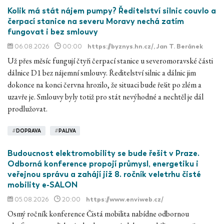
Kolik má stát nájem pumpy? Ředitelství silnic couvlo a
čerpací stanice na severu Moravy nechá zatím
fungovat i bez smlouvy
06.08.2026
00:00
https://byznys.hn.cz/
, Jan T. Beránek
Už přes měsíc fungují čtyři čerpací stanice u severomoravské části
dálnice D1 bez nájemní smlouvy. Ředitelství silnic a dálnic jim
dokonce na konci června hrozilo, že situaci bude řešit po zlém a
uzavře je. Smlouvy byly totiž pro stát nevýhodné a nechtěl je dál
prodlužovat.
#
DOPRAVA
#
PALIVA
Budoucnost elektromobility se bude řešit v Praze.
Odborná konference propojí průmysl, energetiku i
veřejnou správu a zahájí již 8. ročník veletrhu čisté
mobility e-SALON
05.08.2026
20:00
https://www.enviweb.cz/
Osmý ročník konference Čistá mobilita nabídne odbornou