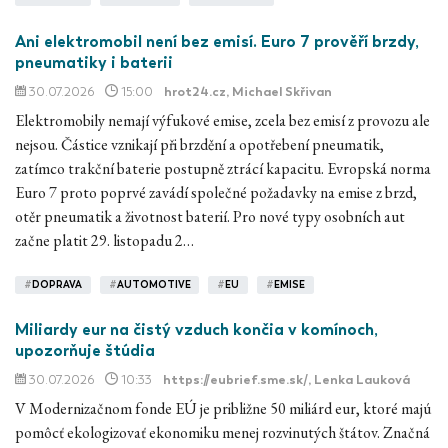
Ani elektromobil není bez emisí. Euro 7 prověří brzdy,
pneumatiky i baterii
30.07.2026
15:00
hrot24.cz
, Michael Skřivan
Elektromobily nemají výfukové emise, zcela bez emisí z provozu ale
nejsou. Částice vznikají při brzdění a opotřebení pneumatik,
zatímco trakční baterie postupně ztrácí kapacitu. Evropská norma
Euro 7 proto poprvé zavádí společné požadavky na emise z brzd,
otěr pneumatik a životnost baterií. Pro nové typy osobních aut
začne platit 29. listopadu 2…
#
DOPRAVA
#
AUTOMOTIVE
#
EU
#
EMISE
Miliardy eur na čistý vzduch končia v komínoch,
upozorňuje štúdia
30.07.2026
10:33
https://eubrief.sme.sk/
, Lenka Lauková
V Modernizačnom fonde EÚ je približne 50 miliárd eur, ktoré majú
pomôcť ekologizovať ekonomiku menej rozvinutých štátov. Značná