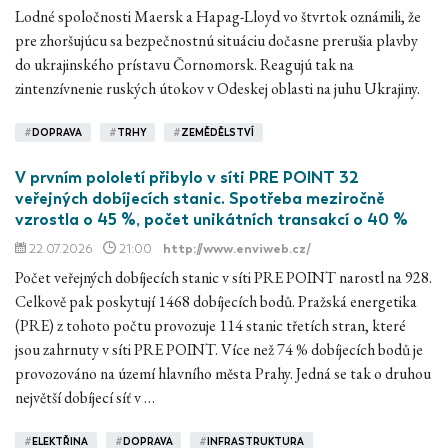
Lodné spoločnosti Maersk a Hapag-Lloyd vo štvrtok oznámili, že
pre zhoršujúcu sa bezpečnostnú situáciu dočasne prerušia plavby
do ukrajinského prístavu Čornomorsk. Reagujú tak na
zintenzívnenie ruských útokov v Odeskej oblasti na juhu Ukrajiny.
#
DOPRAVA
#
TRHY
#
ZEMĚDĚLSTVÍ
V prvním pololetí přibylo v síti PRE POINT 32
veřejných dobíjecích stanic. Spotřeba meziročně
vzrostla o 45 %, počet unikátních transakcí o 40 %
22.07.2026
21:00
http://www.enviweb.cz/
Počet veřejných dobíjecích stanic v síti PRE POINT narostl na 928.
Celkově pak poskytují 1468 dobíjecích bodů. Pražská energetika
(PRE) z tohoto počtu provozuje 114 stanic třetích stran, které
jsou zahrnuty v síti PRE POINT. Více než 74 % dobíjecích bodů je
provozováno na území hlavního města Prahy. Jedná se tak o druhou
největší dobíjecí síť v …
#
ELEKTŘINA
#
DOPRAVA
#
INFRASTRUKTURA