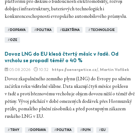
platformu pro diskusi o budoucnosti elektromobility, rozvoji
dobíjecí infrastruktury, bateriových technologiích i
konkurenceschopnosti evropského automobilového průmyslu.
#
DOPRAVA
#
POLITIKA
#
ELEKTŘINA
#
TECHNOLOGIE
#
OZE
Dovoz LNG do EU klesá čtvrtý měsíc v řadě. Od
vrcholu se propadl téměř o 40 %
05.08.2026
10:32
https://oenergetice.cz/
, Martin Voříšek
Dovoz zkapalněného zemního plynu (LNG) do Evropy po silném
začátku roku viditelně slábne. Data ukazují čtyři měsíce poklesu
v řadě a proti březnovému vrcholu je objem dovozu nižší o téměř dvě
pětiny. Vývoj přichází v době omezených dodávek přes Hormuzský
průliv, pomalého plnění zásobníků a před postupným zákazem
ruského LNG v EU.
#
TRHY
#
DOPRAVA
#
POLITIKA
#
PLYN
#
EU