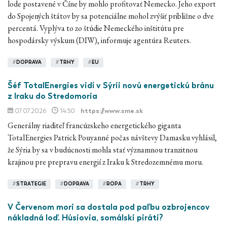
lode postavené v Číne by mohlo profitovať Nemecko. Jeho export
do Spojených štátov by sa potenciálne mohol zvýšiť približne o dve
percentá. Vyplýva to zo štúdie Nemeckého inštitútu pre
hospodársky výskum (DIW), informuje agentúra Reuters.
#
DOPRAVA
#
TRHY
#
EU
Šéf TotalEnergies vidí v Sýrii novú energetickú bránu
z Iraku do Stredomoria
07.07.2026
14:50
https://www.sme.sk
Generálny riaditeľ francúzskeho energetického giganta
TotalEnergies Patrick Pouyanné počas návštevy Damasku vyhlásil,
že Sýria by sa v budúcnosti mohla stať významnou tranzitnou
krajinou pre prepravu energií z Iraku k Stredozemnému moru.
#
STRATEGIE
#
DOPRAVA
#
ROPA
#
TRHY
V Červenom mori sa dostala pod paľbu ozbrojencov
nákladná loď. Húsiovia, somálski piráti?