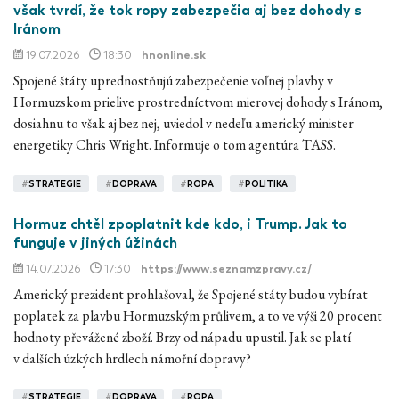
však tvrdí, že tok ropy zabezpečia aj bez dohody s
Iránom
19.07.2026
18:30
hnonline.sk
Spojené štáty uprednostňujú zabezpečenie voľnej plavby v
Hormuzskom prielive prostredníctvom mierovej dohody s Iránom,
dosiahnu to však aj bez nej, uviedol v nedeľu americký minister
energetiky Chris Wright. Informuje o tom agentúra TASS.
#
STRATEGIE
#
DOPRAVA
#
ROPA
#
POLITIKA
Hormuz chtěl zpoplatnit kde kdo, i Trump. Jak to
funguje v jiných úžinách
14.07.2026
17:30
https://www.seznamzpravy.cz/
Americký prezident prohlašoval, že Spojené státy budou vybírat
poplatek za plavbu Hormuzským průlivem, a to ve výši 20 procent
hodnoty převážené zboží. Brzy od nápadu upustil. Jak se platí
v dalších úzkých hrdlech námořní dopravy?
#
STRATEGIE
#
DOPRAVA
#
ROPA