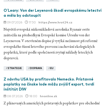
O’Leary: Von der Leyenová škodí evropskému letectví
a měla by odstoupit
09.07.2026
17:30
https://www.hrot24.cz
Největší evropská nízkonákladová aerolinka Ryanair ostře
zaútočila na předsedkyni Evropské komise Ursulu von der
Leyenovou. V otevřeném dopise jí vytýká nečinnost při reformě
evropského řízení letového provozu i zachování ekologických
poplatků, které podle společnosti zvyšují náklady leteckých
dopravců.
#
STRATEGIE
#
DOPRAVA
#
EU
Z návrhu USA by profitovalo Nemecko. Prístavné
poplatky na čínske lode môžu zvýšiť export, tvrdí
inštitút DIW
08.07.2026
18:00
hnonline.sk
Z plánovaných amerických prístavných poplatkov pre obchodné