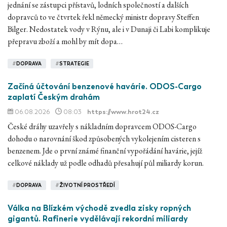
jednání se zástupci přístavů, lodních společností a dalších
dopravců to ve čtvrtek řekl německý ministr dopravy Steffen
Bilger. Nedostatek vody v Rýnu, ale i v Dunaji či Labi komplikuje
přepravu zboží a mohl by mít dopa…
#
DOPRAVA
#
STRATEGIE
Začíná účtování benzenové havárie. ODOS-Cargo
zaplatí Českým drahám
06.08.2026
08:03
https://www.hrot24.cz
České dráhy uzavřely s nákladním dopravcem ODOS-Cargo
dohodu o narovnání škod způsobených vykolejením cisteren s
benzenem. Jde o první známé finanční vypořádání havárie, jejíž
celkové náklady už podle odhadů přesahují půl miliardy korun.
#
DOPRAVA
#
ŽIVOTNÍ PROSTŘEDÍ
Válka na Blízkém východě zvedla zisky ropných
gigantů. Rafinerie vydělávají rekordní miliardy