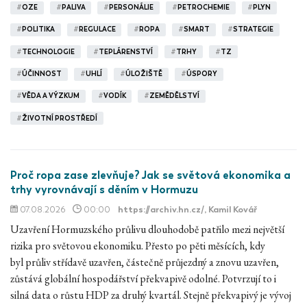
#
OZE
#
PALIVA
#
PERSONÁLIE
#
PETROCHEMIE
#
PLYN
#
POLITIKA
#
REGULACE
#
ROPA
#
SMART
#
STRATEGIE
#
TECHNOLOGIE
#
TEPLÁRENSTVÍ
#
TRHY
#
TZ
#
ÚČINNOST
#
UHLÍ
#
ÚLOŽIŠTĚ
#
ÚSPORY
#
VĚDA A VÝZKUM
#
VODÍK
#
ZEMĚDĚLSTVÍ
#
ŽIVOTNÍ PROSTŘEDÍ
Proč ropa zase zlevňuje? Jak se světová ekonomika a
trhy vyrovnávají s děním v Hormuzu
07.08.2026
00:00
https://archiv.hn.cz/
, Kamil Kovář
Uzavření Hormuzského průlivu dlouhodobě patřilo mezi největší
rizika pro světovou ekonomiku. Přesto po pěti měsících, kdy
byl průliv střídavě uzavřen, částečně průjezdný a znovu uzavřen,
zůstává globální hospodářství překvapivě odolné. Potvrzují to i
silná data o růstu HDP za druhý kvartál. Stejně překvapivý je vývoj