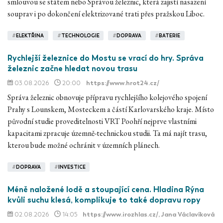
smlouvou se státem nebo Správou železnic, která zajistí nasazení
souprav i po dokončení elektrizované trati přes pražskou Liboc.
#
ELEKTŘINA
#
TECHNOLOGIE
#
DOPRAVA
#
BATERIE
Rychlejší železnice do Mostu se vrací do hry. Správa
železnic začne hledat novou trasu
03.08.2026
20:00
https://www.hrot24.cz/
Správa železnic obnovuje přípravu rychlejšího kolejového spojení
Prahy s Lounskem, Mosteckem a částí Karlovarského kraje. Místo
původní studie proveditelnosti VRT Poohří nejprve vlastními
kapacitami zpracuje územně-technickou studii. Ta má najít trasu,
kterou bude možné ochránit v územních plánech.
#
DOPRAVA
#
INVESTICE
Méně naložené lodě a stoupající cena. Hladina Rýna
kvůli suchu klesá, komplikuje to také dopravu ropy
02.08.2026
14:05
https://www.irozhlas.cz/
, Jana Václavíková