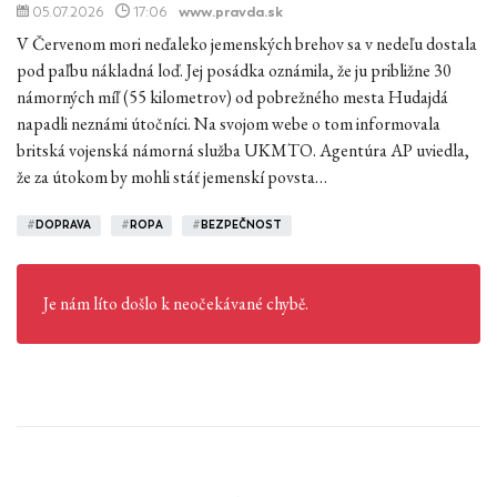
05.07.2026
17:06
www.pravda.sk
V Červenom mori neďaleko jemenských brehov sa v nedeľu dostala
pod paľbu nákladná loď. Jej posádka oznámila, že ju približne 30
námorných míľ (55 kilometrov) od pobrežného mesta Hudajdá
napadli neznámi útočníci. Na svojom webe o tom informovala
britská vojenská námorná služba UKMTO. Agentúra AP uviedla,
že za útokom by mohli stáť jemenskí povsta…
#
DOPRAVA
#
ROPA
#
BEZPEČNOST
Je nám líto došlo k neočekávané chybě.