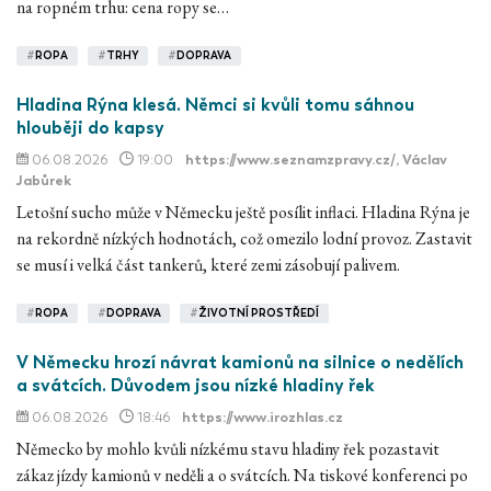
na ropném trhu: cena ropy se…
#
ROPA
#
TRHY
#
DOPRAVA
Hladina Rýna klesá. Němci si kvůli tomu sáhnou
hlouběji do kapsy
06.08.2026
19:00
https://www.seznamzpravy.cz/
, Václav
Jabůrek
Letošní sucho může v Německu ještě posílit inflaci. Hladina Rýna je
na rekordně nízkých hodnotách, což omezilo lodní provoz. Zastavit
se musí i velká část tankerů, které zemi zásobují palivem.
#
ROPA
#
DOPRAVA
#
ŽIVOTNÍ PROSTŘEDÍ
V Německu hrozí návrat kamionů na silnice o nedělích
a svátcích. Důvodem jsou nízké hladiny řek
06.08.2026
18:46
https://www.irozhlas.cz
Německo by mohlo kvůli nízkému stavu hladiny řek pozastavit
zákaz jízdy kamionů v neděli a o svátcích. Na tiskové konferenci po