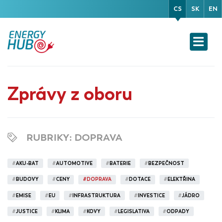
CS
SK
EN
Zprávy z oboru
RUBRIKY
: DOPRAVA
#
AKU-BAT
#
AUTOMOTIVE
#
BATERIE
#
BEZPEČNOST
#
BUDOVY
#
CENY
#
DOPRAVA
#
DOTACE
#
ELEKTŘINA
#
EMISE
#
EU
#
INFRASTRUKTURA
#
INVESTICE
#
JÁDRO
#
JUSTICE
#
KLIMA
#
KOVY
#
LEGISLATIVA
#
ODPADY