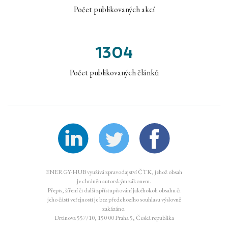
Počet publikovaných akcí
1304
Počet publikovaných článků
ENERGY-HUB využívá zpravodajství ČTK, jehož obsah
je chráněn autorským zákonem.
Přepis, šíření či další zpřístupňování jakéhokoli obsahu či
jeho části veřejnosti je bez předchozího souhlasu výslovně
zakázáno.
Drtinova 557/10, 150 00 Praha 5, Česká republika