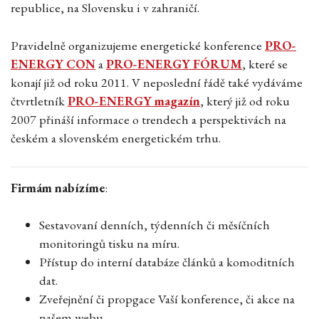
republice, na Slovensku i v zahraničí.
Pravidelně organizujeme energetické konference
PRO-
ENERGY CON
a
PRO-ENERGY FÓRUM
, které se
konají již od roku 2011. V neposlední řádě také vydáváme
čtvrtletník
PRO-ENERGY magazín
, který již od roku
2007 přináší informace o trendech a perspektivách na
českém a slovenském energetickém trhu.
Firmám nabízíme
:
Sestavovaní denních, týdenních či měsíčních
monitoringů tisku na míru.
Přístup do interní databáze článků a komoditních
dat.
Zveřejnění či propgace Vaší konference, či akce na
našem webu.