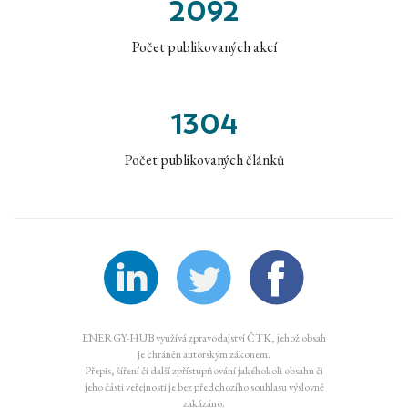
2092
Počet publikovaných akcí
1304
Počet publikovaných článků
ENERGY-HUB využívá zpravodajství ČTK, jehož obsah
je chráněn autorským zákonem.
Přepis, šíření či další zpřístupňování jakéhokoli obsahu či
jeho části veřejnosti je bez předchozího souhlasu výslovně
zakázáno.