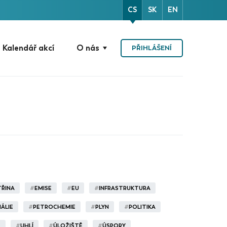
CS
SK
EN
Kalendář akcí
O nás
PŘIHLÁŠENÍ
TŘINA
#
EMISE
#
EU
#
INFRASTRUKTURA
ÁLIE
#
PETROCHEMIE
#
PLYN
#
POLITIKA
T
#
UHLÍ
#
ÚLOŽIŠTĚ
#
ÚSPORY