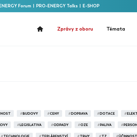
ENERGY Forum
|
PRO-ENERGY Talks
|
E-SHOP
Zprávy z oboru
Témata
ČNOST
#
BUDOVY
#
CENY
#
DOPRAVA
#
DOTACE
#
ELEK
KOVY
#
LEGISLATIVA
#
ODPADY
#
OZE
#
PALIVA
#
PERSON
#
TECHNOLOGIE
#
TEPLÁRENSTVÍ
#
TRHY
#
TZ
#
ÚČINNOS