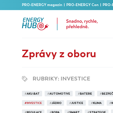
PRO-ENERGY magazín
|
PRO-ENERGY Con
|
PRO-
Zprávy z oboru
RUBRIKY
: INVESTICE
#
AKU-BAT
#
AUTOMOTIVE
#
BATERIE
#
BEZPE
#
INVESTICE
#
JÁDRO
#
JUSTICE
#
KLIMA
#
#
REGULACE
#
ROPA
#
SMART
#
STRATEGIE