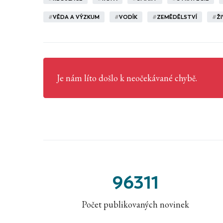
#
VĚDA A VÝZKUM
#
VODÍK
#
ZEMĚDĚLSTVÍ
#
Ž
Je nám líto došlo k neočekávané chybě.
96311
Počet publikovaných novinek