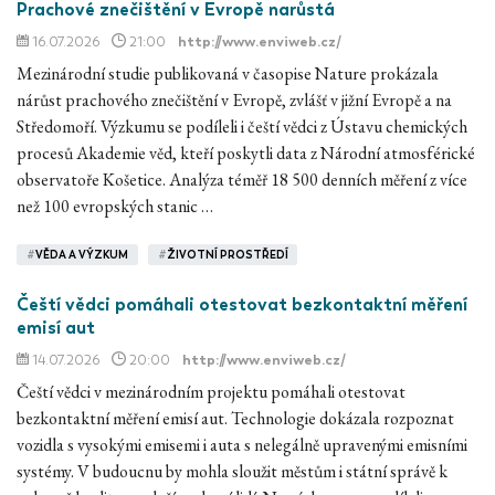
Prachové znečištění v Evropě narůstá
16.07.2026
21:00
http://www.enviweb.cz/
Mezinárodní studie publikovaná v časopise Nature prokázala
nárůst prachového znečištění v Evropě, zvlášť v jižní Evropě a na
Středomoří. Výzkumu se podíleli i čeští vědci z Ústavu chemických
procesů Akademie věd, kteří poskytli data z Národní atmosférické
observatoře Košetice. Analýza téměř 18 500 denních měření z více
než 100 evropských stanic …
#
VĚDA A VÝZKUM
#
ŽIVOTNÍ PROSTŘEDÍ
Čeští vědci pomáhali otestovat bezkontaktní měření
emisí aut
14.07.2026
20:00
http://www.enviweb.cz/
Čeští vědci v mezinárodním projektu pomáhali otestovat
bezkontaktní měření emisí aut. Technologie dokázala rozpoznat
vozidla s vysokými emisemi i auta s nelegálně upravenými emisními
systémy. V budoucnu by mohla sloužit městům i státní správě k