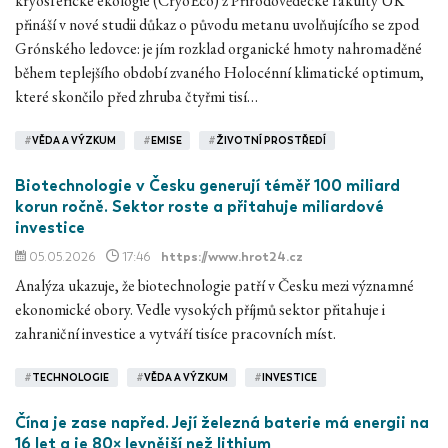
kryosférické ekologie (CryoEco) z Přírodovědecké fakulty UK
přináší v nové studii důkaz o původu metanu uvolňujícího se zpod
Grónského ledovce: je jím rozklad organické hmoty nahromaděné
během teplejšího období zvaného Holocénní klimatické optimum,
které skončilo před zhruba čtyřmi tisí…
#
VĚDA A VÝZKUM
#
EMISE
#
ŽIVOTNÍ PROSTŘEDÍ
Biotechnologie v Česku generují téměř 100 miliard
korun ročně. Sektor roste a přitahuje miliardové
investice
05.05.2026
17:46
https://www.hrot24.cz
Analýza ukazuje, že biotechnologie patří v Česku mezi významné
ekonomické obory. Vedle vysokých příjmů sektor přitahuje i
zahraniční investice a vytváří tisíce pracovních míst.
#
TECHNOLOGIE
#
VĚDA A VÝZKUM
#
INVESTICE
Čína je zase napřed. Její železná baterie má energii na
16 let a je 80× levnější než lithium