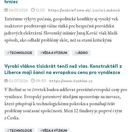
hrniec
06.07.2026
12:03
https://eubrief.sme.sk/
, Lucia Lauková
Extrémne výkyvy počasia, geopolitické konflikty aj vysoký vek
reaktorov predstavujú vážne riziká pre bezpečnú prevádzku
jadrových elektrární. Slovenský inžinier Juraj Kováč však hľadá
spôsob, ako odhaliť problémy skôr, než sa stanú kritickými.
#
TECHNOLOGIE
#
VĚDA A VÝZKUM
#
JÁDRO
Vyrobí vlákno tisíckrát tenčí než vlas. Konstruktéři z
Liberce mají šanci na evropskou cenu pro vynálezce
02.07.2026
09:30
https://www.irozhlas.cz
V Berlíně se ve čtvrtek budou udělovat prestižní evropské ceny pro
vynálezce. Evropský patentový úřad jimi upozorňuje na inovace,
které přispívají k technologickému pokroku a pomáhají řešit
problémy současné společnosti. Mezi 12 finalisty je poprvé i tým
z Česka.
#
TECHNOLOGIE
#
VĚDA A VÝZKUM