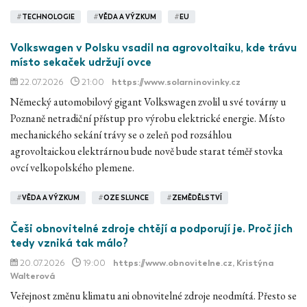
#
TECHNOLOGIE
#
VĚDA A VÝZKUM
#
EU
Volkswagen v Polsku vsadil na agrovoltaiku, kde trávu
místo sekaček udržují ovce
22.07.2026
21:00
https://www.solarninovinky.cz
Německý automobilový gigant Volkswagen zvolil u své továrny u
Poznaně netradiční přístup pro výrobu elektrické energie. Místo
mechanického sekání trávy se o zeleň pod rozsáhlou
agrovoltaickou elektrárnou bude nově bude starat téměř stovka
ovcí velkopolského plemene.
#
VĚDA A VÝZKUM
#
OZE SLUNCE
#
ZEMĚDĚLSTVÍ
Češi obnovitelné zdroje chtějí a podporují je. Proč jich
tedy vzniká tak málo?
20.07.2026
19:00
https://www.obnovitelne.cz
, Kristýna
Walterová
Veřejnost změnu klimatu ani obnovitelné zdroje neodmítá. Přesto se