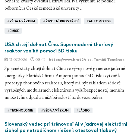
ochraně kvality ovzduší a zdraví lidí. Na výzkumu se podíleli
odborníci z České zemědělské univerzity …
#
VĚDA A VÝZKUM
#
ŽIVOTNÍ PROSTŘEDÍ
#
AUTOMOTIVE
#
EMISE
USA chtějí dohnat Čínu. Supermoderní thoriový
reaktor vzniká pomocí 3D tisku
13.07.2026
08:42
https://www.hrot24.cz
, Tomáš Tománek
Spojené státy chtějí dohnat Čínu ve vývoji nové generace jaderné
energetiky. Floridská firma Ampera pomocí 3D tisku vytvořila
prototyp thoriového reaktoru, který má být základem sériově
vyráběných modulárních elektráren s vyšší bezpečností, menším
množstvím odpadu a nižší závislostí na dovozu paliva.
#
TECHNOLOGIE
#
VĚDA A VÝZKUM
#
JÁDRO
Slovenský vedec pri trénovaní AI v jadrovej elektrárni
siahol po netradičnom riešení: otestoval tlakový