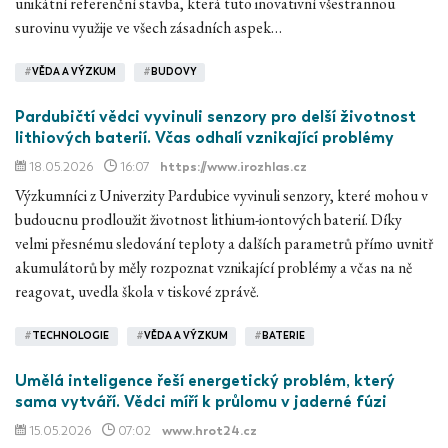
unikátní referenční stavba, která tuto inovativní všestrannou
surovinu využije ve všech zásadních aspek…
#
VĚDA A VÝZKUM
#
BUDOVY
Pardubičtí vědci vyvinuli senzory pro delší životnost
lithiových baterií. Včas odhalí vznikající problémy
18.05.2026
16:07
https://www.irozhlas.cz
Výzkumníci z Univerzity Pardubice vyvinuli senzory, které mohou v
budoucnu prodloužit životnost lithium-iontových baterií. Díky
velmi přesnému sledování teploty a dalších parametrů přímo uvnitř
akumulátorů by měly rozpoznat vznikající problémy a včas na ně
reagovat, uvedla škola v tiskové zprávě.
#
TECHNOLOGIE
#
VĚDA A VÝZKUM
#
BATERIE
Umělá inteligence řeší energetický problém, který
sama vytváří. Vědci míří k průlomu v jaderné fúzi
15.05.2026
07:02
www.hrot24.cz