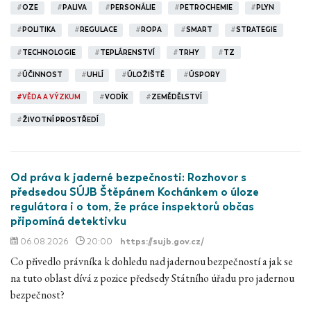
#
OZE
#
PALIVA
#
PERSONÁLIE
#
PETROCHEMIE
#
PLYN
#
POLITIKA
#
REGULACE
#
ROPA
#
SMART
#
STRATEGIE
#
TECHNOLOGIE
#
TEPLÁRENSTVÍ
#
TRHY
#
TZ
#
ÚČINNOST
#
UHLÍ
#
ÚLOŽIŠTĚ
#
ÚSPORY
#
VĚDA A VÝZKUM
#
VODÍK
#
ZEMĚDĚLSTVÍ
#
ŽIVOTNÍ PROSTŘEDÍ
Od práva k jaderné bezpečnosti: Rozhovor s
předsedou SÚJB Štěpánem Kochánkem o úloze
regulátora i o tom, že práce inspektorů občas
připomíná detektivku
06.08.2026
20:00
https://sujb.gov.cz/
Co přivedlo právníka k dohledu nad jadernou bezpečností a jak se
na tuto oblast dívá z pozice předsedy Státního úřadu pro jadernou
bezpečnost?