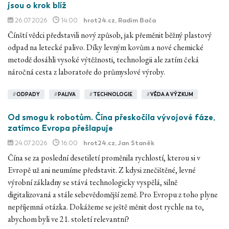
jsou o krok blíž
26.07.2026
14:00
hrot24.cz
, Radim Bača
Čínští vědci představili nový způsob, jak přeměnit běžný plastový
odpad na letecké palivo. Díky levným kovům a nové chemické
metodě dosáhli vysoké výtěžnosti, technologii ale zatím čeká
náročná cesta z laboratoře do průmyslové výroby.
#
ODPADY
#
PALIVA
#
TECHNOLOGIE
#
VĚDA A VÝZKUM
Od smogu k robotům. Čína přeskočila vývojové fáze,
zatímco Evropa přešlapuje
24.07.2026
16:00
hrot24.cz
, Jan Staněk
Čína se za poslední desetiletí proměnila rychlostí, kterou si v
Evropě už ani neumíme představit. Z kdysi znečištěné, levné
výrobní základny se stává technologicky vyspělá, silně
digitalizovaná a stále sebevědomější země. Pro Evropu z toho plyne
nepříjemná otázka. Dokážeme se ještě měnit dost rychle na to,
abychom byli ve 21. století relevantní?