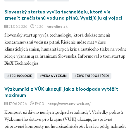
Slovenský startup vyvíja technológiu, ktorá vie
zmeniť znečistenú vodu na pitnú. Využijú ju aj vojaci
21.06.2026
15:26
hnonline.sk
Slovenský startup vyvíja technológiu, ktorá dokáže zmeniť
kontaminovanú vodu na pitnú. Riešenie môže mať v čase
klimatických zmien, humanitárnych kríz a rastúceho tlaku na vodné
zdroje význam aj za hranicami Slovenska. Informoval o tom startup
BioX Technologies.
#
TECHNOLOGIE
#
VĚDA A VÝZKUM
#
ŽIVOTNÍ PROSTŘEDÍ
Výzkumníci z VÚK ukazují, jak z bioodpadu vytěžit
maximum
17.06.2026
19:00
http://www.enviweb.cz/
Kompost už dávno není jen ,,odpad ze zahrady". Výsledky pokusů
Výzkumného ústavu pro krajinu (VÚK) ukazuje, že správně
připravené komposty mohou zásadně zlepšit kvalitu půdy, nahradit