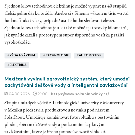
S jednou kilowatthodinou elektřinu je možné vyprat na 40 stupňů
Celsia jednu dávku prádla. Anebo si s fénem s výkonem tisíc wattů
hodinu foukat vlasy, případně asi 15 hodin sledovat televizi.
S jednou kilowatthodinou je ale také možné ujet stovky kilometrů,
jak nyní dokázali s prototypem super úsporného vozítka pražští
vysokoškoláci.
#
VĚDA A VÝZKUM
#
TECHNOLOGIE
#
AUTOMOTIVE
#
ELEKTŘINA
Mexičané vyvinuli agrovoltaický systém, který umožní
zachytávání dešťové vody a inteligentní zavlažování
04.08.2026
21:00
https://www.solarninovinky.cz/
Skupina mladých vědců z Technologické univerzity v Monterrey
v Mexiku představila produktovou novinku pod názvem
SolarRoot. Umožňuje kombinovat fotovoltaiku s pěstováním
plodin, sběrem dešťové vody a podzemním kapkovým
zavlažováním, které je řízeno pomocí senzorů vlhkosti.