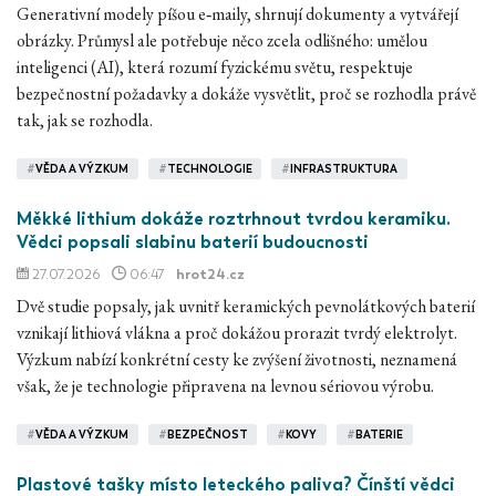
Generativní modely píšou e‑maily, shrnují dokumenty a vytvářejí
obrázky. Průmysl ale potřebuje něco zcela odlišného: umělou
inteligenci (AI), která rozumí fyzickému světu, respektuje
bezpečnostní požadavky a dokáže vysvětlit, proč se rozhodla právě
tak, jak se rozhodla.
#
VĚDA A VÝZKUM
#
TECHNOLOGIE
#
INFRASTRUKTURA
Měkké lithium dokáže roztrhnout tvrdou keramiku.
Vědci popsali slabinu baterií budoucnosti
27.07.2026
06:47
hrot24.cz
Dvě studie popsaly, jak uvnitř keramických pevnolátkových baterií
vznikají lithiová vlákna a proč dokážou prorazit tvrdý elektrolyt.
Výzkum nabízí konkrétní cesty ke zvýšení životnosti, neznamená
však, že je technologie připravena na levnou sériovou výrobu.
#
VĚDA A VÝZKUM
#
BEZPEČNOST
#
KOVY
#
BATERIE
Plastové tašky místo leteckého paliva? Čínští vědci