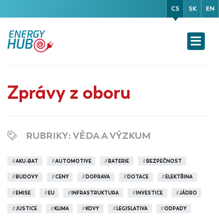
CS
SK
EN
Zprávy z oboru
RUBRIKY
: VĚDA A VÝZKUM
#
AKU-BAT
#
AUTOMOTIVE
#
BATERIE
#
BEZPEČNOST
#
BUDOVY
#
CENY
#
DOPRAVA
#
DOTACE
#
ELEKTŘINA
#
EMISE
#
EU
#
INFRASTRUKTURA
#
INVESTICE
#
JÁDRO
#
JUSTICE
#
KLIMA
#
KOVY
#
LEGISLATIVA
#
ODPADY