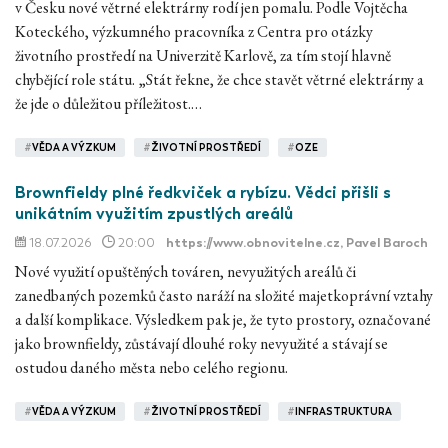
v Česku nové větrné elektrárny rodí jen pomalu. Podle Vojtěcha
Koteckého, výzkumného pracovníka z Centra pro otázky
životního prostředí na Univerzitě Karlově, za tím stojí hlavně
chybějící role státu. „Stát řekne, že chce stavět větrné elektrárny a
že jde o důležitou příležitost.…
#
VĚDA A VÝZKUM
#
ŽIVOTNÍ PROSTŘEDÍ
#
OZE
Brownfieldy plné ředkviček a rybízu. Vědci přišli s
unikátním využitím zpustlých areálů
18.07.2026
20:00
https://www.obnovitelne.cz
, Pavel Baroch
Nové využití opuštěných továren, nevyužitých areálů či
zanedbaných pozemků často naráží na složité majetkoprávní vztahy
a další komplikace. Výsledkem pak je, že tyto prostory, označované
jako brownfieldy, zůstávají dlouhé roky nevyužité a stávají se
ostudou daného města nebo celého regionu.
#
VĚDA A VÝZKUM
#
ŽIVOTNÍ PROSTŘEDÍ
#
INFRASTRUKTURA