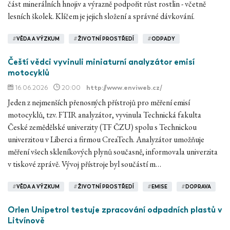
část minerálních hnojiv a výrazně podpořit růst rostlin - včetně
lesních školek. Klíčem je jejich složení a správné dávkování.
#
VĚDA A VÝZKUM
#
ŽIVOTNÍ PROSTŘEDÍ
#
ODPADY
Čeští vědci vyvinuli miniaturní analyzátor emisí
motocyklů
16.06.2026
20:00
http://www.enviweb.cz/
Jeden z nejmenších přenosných přístrojů pro měření emisí
motocyklů, tzv. FTIR analyzátor, vyvinula Technická fakulta
České zemědělské univerzity (TF ČZU) spolu s Technickou
univerzitou v Liberci a firmou CreaTech. Analyzátor umožňuje
měření všech skleníkových plynů současně, informovala univerzita
v tiskové zprávě. Vývoj přístroje byl součástí m…
#
VĚDA A VÝZKUM
#
ŽIVOTNÍ PROSTŘEDÍ
#
EMISE
#
DOPRAVA
Orlen Unipetrol testuje zpracování odpadních plastů v
Litvínově