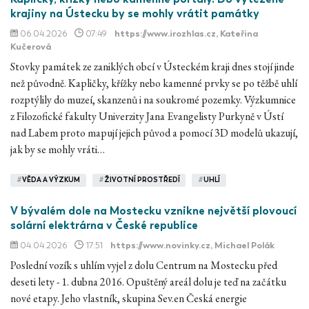
krajiny na Ústecku by se mohly vrátit památky
06.04.2026
07:49
https://www.irozhlas.cz
, Kateřina
Kučerová
Stovky památek ze zaniklých obcí v Ústeckém kraji dnes stojí jinde
než původně. Kapličky, křížky nebo kamenné prvky se po těžbě uhlí
rozptýlily do muzeí, skanzenů i na soukromé pozemky. Výzkumnice
z Filozofické fakulty Univerzity Jana Evangelisty Purkyně v Ústí
nad Labem proto mapují jejich původ a pomocí 3D modelů ukazují,
jak by se mohly vráti…
#
VĚDA A VÝZKUM
#
ŽIVOTNÍ PROSTŘEDÍ
#
UHLÍ
V bývalém dole na Mostecku vznikne největší plovoucí
solární elektrárna v České republice
04.04.2026
17:51
https://www.novinky.cz
, Michael Polák
Poslední vozík s uhlím vyjel z dolu Centrum na Mostecku před
deseti lety - 1. dubna 2016. Opuštěný areál dolu je teď na začátku
nové etapy. Jeho vlastník, skupina Sev.en Česká energie