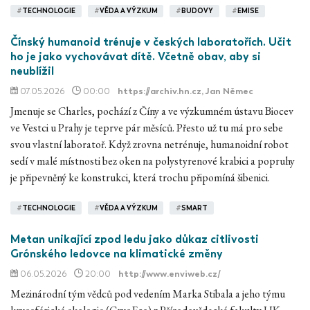
#
TECHNOLOGIE
#
VĚDA A VÝZKUM
#
BUDOVY
#
EMISE
Čínský humanoid trénuje v českých laboratořích. Učit
ho je jako vychovávat dítě. Včetně obav, aby si
neublížil
07.05.2026
00:00
https://archiv.hn.cz
, Jan Němec
Jmenuje se Charles, pochází z Číny a ve výzkumném ústavu Biocev
ve Vestci u Prahy je teprve pár měsíců. Přesto už tu má pro sebe
svou vlastní laboratoř. Když zrovna netrénuje, humanoidní robot
sedí v malé místnosti bez oken na polystyrenové krabici a popruhy
je připevněný ke konstrukci, která trochu připomíná šibenici.
#
TECHNOLOGIE
#
VĚDA A VÝZKUM
#
SMART
Metan unikající zpod ledu jako důkaz citlivosti
Grónského ledovce na klimatické změny
06.05.2026
20:00
http://www.enviweb.cz/
Mezinárodní tým vědců pod vedením Marka Stibala a jeho týmu