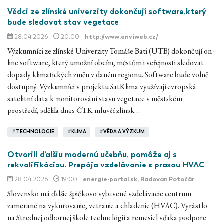
Vědci ze zlínské univerzity dokončují software,který
bude sledovat stav vegetace
28.04.2026
20:00
http://www.enviweb.cz/
Výzkumníci ze zlínské Univerzity Tomáše Bati (UTB) dokončují on-
line software, který umožní obcím, městům i veřejnosti sledovat
dopady klimatických změn v daném regionu. Software bude volně
dostupný. Výzkumníci v projektu SatKlima využívají evropská
satelitní data k monitorování stavu vegetace v městském
prostředí, sdělila dnes ČTK mluvčí zlínsk…
#
TECHNOLOGIE
#
KLIMA
#
VĚDA A VÝZKUM
Otvorili ďalšiu modernú učebňu, pomôže aj s
rekvalifikáciou. Prepája vzdelávanie s praxou HVAC
28.04.2026
19:00
energie-portal.sk
, Radovan Potočár
Slovensko má ďalšie špičkovo vybavené vzdelávacie centrum
zamerané na vykurovanie, vetranie a chladenie (HVAC). Vyrástlo
na Strednej odbornej škole technológií a remesiel vďaka podpore