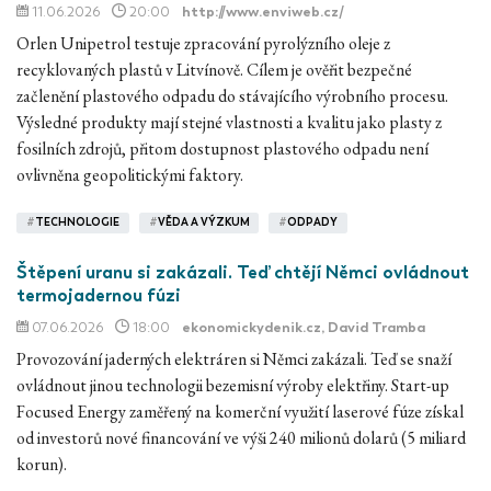
11.06.2026
20:00
http://www.enviweb.cz/
Orlen Unipetrol testuje zpracování pyrolýzního oleje z
recyklovaných plastů v Litvínově. Cílem je ověřit bezpečné
začlenění plastového odpadu do stávajícího výrobního procesu.
Výsledné produkty mají stejné vlastnosti a kvalitu jako plasty z
fosilních zdrojů, přitom dostupnost plastového odpadu není
ovlivněna geopolitickými faktory.
#
TECHNOLOGIE
#
VĚDA A VÝZKUM
#
ODPADY
Štěpení uranu si zakázali. Teď chtějí Němci ovládnout
termojadernou fúzi
07.06.2026
18:00
ekonomickydenik.cz
, David Tramba
Provozování jaderných elektráren si Němci zakázali. Teď se snaží
ovládnout jinou technologii bezemisní výroby elektřiny. Start-up
Focused Energy zaměřený na komerční využití laserové fúze získal
od investorů nové financování ve výši 240 milionů dolarů (5 miliard
korun).