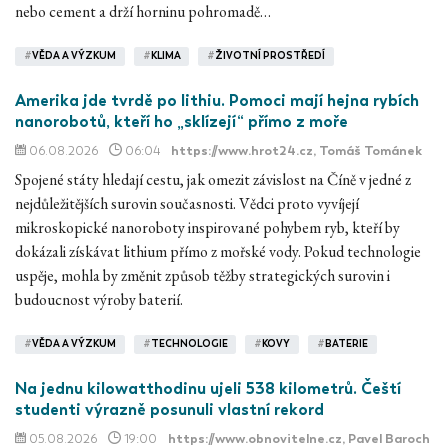
nebo cement a drží horninu pohromadě…
#
VĚDA A VÝZKUM
#
KLIMA
#
ŽIVOTNÍ PROSTŘEDÍ
Amerika jde tvrdě po lithiu. Pomoci mají hejna rybích
nanorobotů, kteří ho „sklízejí“ přímo z moře
06.08.2026
06:04
https://www.hrot24.cz
, Tomáš Tománek
Spojené státy hledají cestu, jak omezit závislost na Číně v jedné z
nejdůležitějších surovin současnosti. Vědci proto vyvíjejí
mikroskopické nanoroboty inspirované pohybem ryb, kteří by
dokázali získávat lithium přímo z mořské vody. Pokud technologie
uspěje, mohla by změnit způsob těžby strategických surovin i
budoucnost výroby baterií.
#
VĚDA A VÝZKUM
#
TECHNOLOGIE
#
KOVY
#
BATERIE
Na jednu kilowatthodinu ujeli 538 kilometrů. Čeští
studenti výrazně posunuli vlastní rekord
05.08.2026
19:00
https://www.obnovitelne.cz
, Pavel Baroch