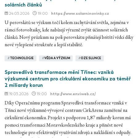
solárních článků
24.03.2026
19:00
https://www.solarninovinky.cz
U perovskitů se výzkum točí kolem zachytávání světla, zejména v
rámci fotovoltaiky, kde nabízejí výrazně zvýšit účinnost solárních
článků. Nový průzkum na poli perovskitu přinášejí britští vědci díky
nové vylepšené struktuře a lepší stabilitě.
#
TECHNOLOGIE
#
VĚDA A VÝZKUM
#
OZE SLUNCE
Spravedlivá transformace mění Třinec: vzniká
výzkumné centrum pro cirkulární ekonomiku za téměř
2 miliardy korun
19.03.2026
19:00
http://www.enviweb.cz/
Díky Operačnímu programu Spravedlivá transformace vzniká v
Třinci nové výzkumně-vývojové centrum CirkArena zaměřené na
cirkulární ekonomiku. Projekt s podporou 1,87 miliardy korun má
pomoci transformaci Moravskoslezského kraje a přinést nové
technologie pro efektivnější využívání zdrojů a nakládání s odpady.