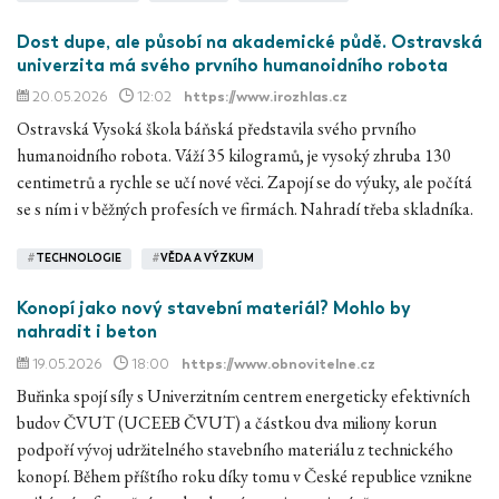
Dost dupe, ale působí na akademické půdě. Ostravská
univerzita má svého prvního humanoidního robota
20.05.2026
12:02
https://www.irozhlas.cz
Ostravská Vysoká škola báňská představila svého prvního
humanoidního robota. Váží 35 kilogramů, je vysoký zhruba 130
centimetrů a rychle se učí nové věci. Zapojí se do výuky, ale počítá
se s ním i v běžných profesích ve firmách. Nahradí třeba skladníka.
#
TECHNOLOGIE
#
VĚDA A VÝZKUM
Konopí jako nový stavební materiál? Mohlo by
nahradit i beton
19.05.2026
18:00
https://www.obnovitelne.cz
Buřinka spojí síly s Univerzitním centrem energeticky efektivních
budov ČVUT (UCEEB ČVUT) a částkou dva miliony korun
podpoří vývoj udržitelného stavebního materiálu z technického
konopí. Během příštího roku díky tomu v České republice vznikne