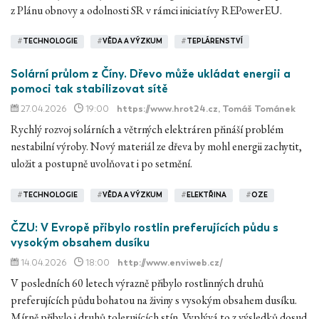
z Plánu obnovy a odolnosti SR v rámci iniciatívy REPowerEU.
#
TECHNOLOGIE
#
VĚDA A VÝZKUM
#
TEPLÁRENSTVÍ
Solární průlom z Číny. Dřevo může ukládat energii a
pomoci tak stabilizovat sítě
27.04.2026
19:00
https://www.hrot24.cz
, Tomáš Tománek
Rychlý rozvoj solárních a větrných elektráren přináší problém
nestabilní výroby. Nový materiál ze dřeva by mohl energii zachytit,
uložit a postupně uvolňovat i po setmění.
#
TECHNOLOGIE
#
VĚDA A VÝZKUM
#
ELEKTŘINA
#
OZE
ČZU: V Evropě přibylo rostlin preferujících půdu s
vysokým obsahem dusíku
14.04.2026
18:00
http://www.enviweb.cz/
V posledních 60 letech výrazně přibylo rostlinných druhů
preferujících půdu bohatou na živiny s vysokým obsahem dusíku.
Mírně přibylo i druhů tolerujících stín. Vyplývá to z výsledků dosud