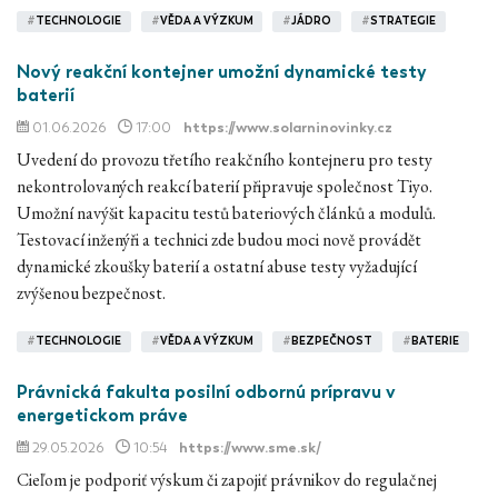
#
TECHNOLOGIE
#
VĚDA A VÝZKUM
#
JÁDRO
#
STRATEGIE
Nový reakční kontejner umožní dynamické testy
baterií
01.06.2026
17:00
https://www.solarninovinky.cz
Uvedení do provozu třetího reakčního kontejneru pro testy
nekontrolovaných reakcí baterií připravuje společnost Tiyo.
Umožní navýšit kapacitu testů bateriových článků a modulů.
Testovací inženýři a technici zde budou moci nově provádět
dynamické zkoušky baterií a ostatní abuse testy vyžadující
zvýšenou bezpečnost.
#
TECHNOLOGIE
#
VĚDA A VÝZKUM
#
BEZPEČNOST
#
BATERIE
Právnická fakulta posilní odbornú prípravu v
energetickom práve
29.05.2026
10:54
https://www.sme.sk/
Cieľom je podporiť výskum či zapojiť právnikov do regulačnej