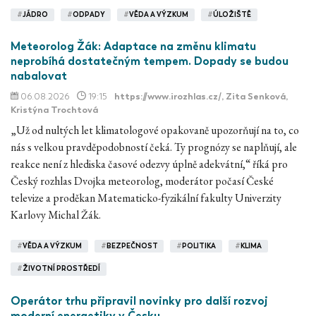
#
JÁDRO
#
ODPADY
#
VĚDA A VÝZKUM
#
ÚLOŽIŠTĚ
Meteorolog Žák: Adaptace na změnu klimatu
neprobíhá dostatečným tempem. Dopady se budou
nabalovat
06.08.2026
19:15
https://www.irozhlas.cz/
, Zita Senková,
Kristýna Trochtová
„Už od nultých let klimatologové opakovaně upozorňují na to, co
nás s velkou pravděpodobností čeká. Ty prognózy se naplňují, ale
reakce není z hlediska časové odezvy úplně adekvátní,“ říká pro
Český rozhlas Dvojka meteorolog, moderátor počasí České
televize a proděkan Matematicko-fyzikální fakulty Univerzity
Karlovy Michal Žák.
#
VĚDA A VÝZKUM
#
BEZPEČNOST
#
POLITIKA
#
KLIMA
#
ŽIVOTNÍ PROSTŘEDÍ
Operátor trhu připravil novinky pro další rozvoj
moderní energetiky v Česku