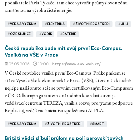
podnikatele Pavla Tykače, tam chce vytvořit průmyslovou zónu
zaměřenou na výrobu čisté energie.
#
VĚDA A VÝZKUM
#
ELEKTŘINA
#
ŽIVOTNÍ PROSTŘEDÍ
#
UHLÍ
#
OZE SLUNCE
#
VODÍK
#
BATERIE
Česká republika bude mít svůj první Eco-Campus.
Vzniká na VŠE v Praze
25.03.2026
10:00
https://www.enviweb.cz/
V České republice vzniká první Eco-Campus. Průkopníkem se
stává Vysoká škola ekonomická v Praze (VŠE), která má aktuálně
nejlépe našlápnuto stát se prvním certifikovaným Eco-Campusem
v ČR. Odborným garantem a národním koordinátorem je
vzdělávací centrum TEREZA, vznik a rozvoj programu podporuje
Replastuj, vzdělávací iniciativa společnosti ALPLA.
#
VĚDA A VÝZKUM
#
ŽIVOTNÍ PROSTŘEDÍ
#
SMART
Britští vědci slibují průlom na poli perovskitových