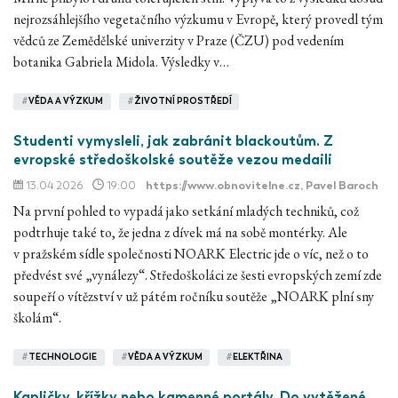
nejrozsáhlejšího vegetačního výzkumu v Evropě, který provedl tým
vědců ze Zemědělské univerzity v Praze (ČZU) pod vedením
botanika Gabriela Midola. Výsledky v…
#
VĚDA A VÝZKUM
#
ŽIVOTNÍ PROSTŘEDÍ
Studenti vymysleli, jak zabránit blackoutům. Z
evropské středoškolské soutěže vezou medaili
13.04.2026
19:00
https://www.obnovitelne.cz
, Pavel Baroch
Na první pohled to vypadá jako setkání mladých techniků, což
podtrhuje také to, že jedna z dívek má na sobě montérky. Ale
v pražském sídle společnosti NOARK Electric jde o víc, než o to
předvést své „vynálezy“. Středoškoláci ze šesti evropských zemí zde
soupeří o vítězství v už pátém ročníku soutěže „NOARK plní sny
školám“.
#
TECHNOLOGIE
#
VĚDA A VÝZKUM
#
ELEKTŘINA
Kapličky, křížky nebo kamenné portály. Do vytěžené