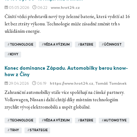
05.05.2026
06:22
www.hrot24.cz
Čínští vědci představili nový typ železné baterie, která vydrží až 16
let bez ztráty výkonu. Technologie může zásadně změnit trh s
ukládáním energie.
#
TECHNOLOGIE
#
VĚDA A VÝZKUM
#
BATERIE
#
ÚČINNOST
#
KOVY
Konec dominance Západu. Automobilky berou know-
how z Číny
29.04.2026
06:19
https://www.hrot24.cz
, Tomáš Tománek
Zahraniční automobilky stále více spoléhají na čínské partnery.
Volkswagen, Nissan i další chtějí díky místním technologiím
zrychlit vývoj elektromobilů a uspět globálně.
#
TECHNOLOGIE
#
VĚDA A VÝZKUM
#
BATERIE
#
AUTOMOTIVE
#
TRHY
#
STRATEGIE