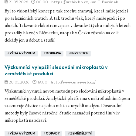
21.05.2026
00:00
https://archiv.hn.cz
, Jan T. Beránek
Byl to vizionářský koncept: tak trochu tramvaj, která může jezdit i
po železničních tratích. A tak trochu vlak, který může jezdit i po
ulicích. Takzvané vlakotramvaje se v devadesátých a nultých letech
prosadily hlavně v Německu, naopak v Česku zůstalo na celé
dekády jen u debat a studií.
#
VĚDA A VÝZKUM
#
DOPRAVA
#
INVESTICE
Výzkumníci vylepšili sledování mikroplastů v
zemědělské produkci
20.05.2026
19:00
http://www.enviweb.cz/
Výzkumníci vyvinuli novou metodu pro sledování mikroplastů v
zemědělské produkci. Analytická platforma s mikrofluidním čipem
zacentruje částice na jedno místo a urychlí analýzu. Dosavadní
metody byly časově náročné. Studie naznačují potenciální vliv
mikroplastů na zdraví.
#
VĚDA A VÝZKUM
#
ODPADY
#
ZEMĚDĚLSTVÍ