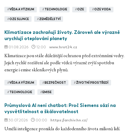
#
VĚDA A VÝZKUM
#
TECHNOLOGIE
#
OZE
#
OZE VODA
#
OZE SLUNCE
#
ZEMĚDĚLSTVÍ
Klimatizace zachraňují životy. Zároveň ale výrazně
urychlují oteplování planety
01.08.2026
12:00
www.hrot24.cz
Klimatizace jsou stále důležitější ochranou před extrémními vedry.
Jejich rychlé rozšíření ale podle vědců výrazně zvýší spotřebu
energie i emise skleníkových plynů.
#
VĚDA A VÝZKUM
#
BEZPEČNOST
#
ŽIVOTNÍ PROSTŘEDÍ
#
TECHNOLOGIE
#
EMISE
Průmyslová AI není chatbot: Proč Siemens sází na
vysvětlitelnost a škálovatelnost
30.07.2026
00:00
https://archiv.hn.cz/
Umělá inteligence pronikla do každodenního života milionů lidí.