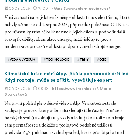
06.08.2026
19:00
https://www.solarninovinky.cz/
V návaznosti na legislativní změny v oblasti trhu s elektřinou, které
nabyly účinnosti od 1. srpna 2026, připravila společnost OTE, a.s.,
pro účastníky trhu několik novinek. Jejich cílem je podpořit další
rozvoj flexibility, akumulace energie, nezávislé agregace a
modernizace procesů v oblasti podporovaných zdrojů energie.
#
VĚDA A VÝZKUM
#
TECHNOLOGIE
#
TRHY
#
OZE
Klimatická krize mění Alpy. ‚Skálu pohromadě drží led.
Když roztaje, může se zřítit,‘ vysvětluje expert
06.08.2026
08:38
https://www.irozhlas.cz/
, Marie
Starostová
Na první pohled jde o děsivé video z Alp. Ve skutečnosti ale
zachycuje proces, který odborníci sledují stále častěji. Proč se z
horských svahů uvolňují tuny skály a ledu, jakou roli v tom hraje
tání permafrostu a dokážou geologové podobné události
předvídat? „V puklinách svahu bývá led, který působí jako tmel