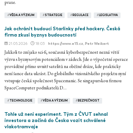
praxe.
#
VĚDA A VÝZKUM
#
STRATEGIE
#
REGULACE
#
LEGISLATIVA
Jak ochránit budoucí Starlinky před hackery. Česká
firma zkusí byznys budoucnosti
21.05.2026
18:03
https://www.e15.cz
, Petr Weikert
Jakkoli to zní jako sci-fi, současná kyberbezpečnost nezná větší
výzvu s byznysovým potenciálem v zádech. Jde o výpočetní operace
prováděné přímo uvnitř satelitů na oběžné dráze, kde prakticky
není šance data ukrást. Do globálního vizionářského projektu nyní
vstupuje česká společnost Spacemanic. Se singapurskou firmou
SpaceComputer podnikatelů D…
#
TECHNOLOGIE
#
VĚDA A VÝZKUM
#
BEZPEČNOST
Tohle už není experiment. Tým z ČVUT sehnal
investora a začíná do Česka vozit schválené
vlakotramvaje