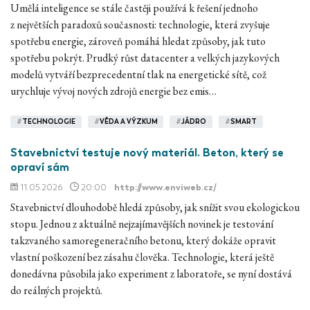
Umělá inteligence se stále častěji používá k řešení jednoho
z největších paradoxů současnosti: technologie, která zvyšuje
spotřebu energie, zároveň pomáhá hledat způsoby, jak tuto
spotřebu pokrýt. Prudký růst datacenter a velkých jazykových
modelů vytváří bezprecedentní tlak na energetické sítě, což
urychluje vývoj nových zdrojů energie bez emis…
#
TECHNOLOGIE
#
VĚDA A VÝZKUM
#
JÁDRO
#
SMART
Stavebnictví testuje nový materiál. Beton, který se
opraví sám
11.05.2026
20:00
http://www.enviweb.cz/
Stavebnictví dlouhodobě hledá způsoby, jak snížit svou ekologickou
stopu. Jednou z aktuálně nejzajímavějších novinek je testování
takzvaného samoregeneračního betonu, který dokáže opravit
vlastní poškození bez zásahu člověka. Technologie, která ještě
donedávna působila jako experiment z laboratoře, se nyní dostává
do reálných projektů.