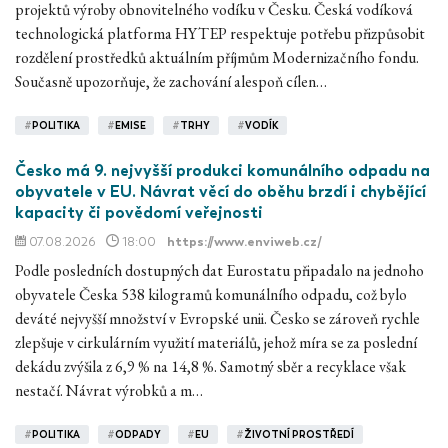
projektů výroby obnovitelného vodíku v Česku. Česká vodíková
technologická platforma HYTEP respektuje potřebu přizpůsobit
rozdělení prostředků aktuálním příjmům Modernizačního fondu.
Současně upozorňuje, že zachování alespoň cílen…
#
POLITIKA
#
EMISE
#
TRHY
#
VODÍK
Česko má 9. nejvyšší produkci komunálního odpadu na
obyvatele v EU. Návrat věcí do oběhu brzdí i chybějící
kapacity či povědomí veřejnosti
07.08.2026
18:00
https://www.enviweb.cz/
Podle posledních dostupných dat Eurostatu připadalo na jednoho
obyvatele Česka 538 kilogramů komunálního odpadu, což bylo
deváté nejvyšší množství v Evropské unii. Česko se zároveň rychle
zlepšuje v cirkulárním využití materiálů, jehož míra se za poslední
dekádu zvýšila z 6,9 % na 14,8 %. Samotný sběr a recyklace však
nestačí. Návrat výrobků a m…
#
POLITIKA
#
ODPADY
#
EU
#
ŽIVOTNÍ PROSTŘEDÍ