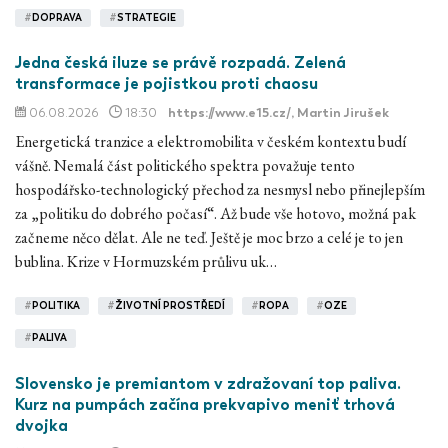
#
DOPRAVA
#
STRATEGIE
Jedna česká iluze se právě rozpadá. Zelená
transformace je pojistkou proti chaosu
06.08.2026
18:30
https://www.e15.cz/
, Martin Jirušek
Energetická tranzice a elektromobilita v českém kontextu budí
vášně. Nemalá část politického spektra považuje tento
hospodářsko-technologický přechod za nesmysl nebo přinejlepším
za „politiku do dobrého počasí“. Až bude vše hotovo, možná pak
začneme něco dělat. Ale ne teď. Ještě je moc brzo a celé je to jen
bublina. Krize v Hormuzském průlivu uk…
#
POLITIKA
#
ŽIVOTNÍ PROSTŘEDÍ
#
ROPA
#
OZE
#
PALIVA
Slovensko je premiantom v zdražovaní top paliva.
Kurz na pumpách začína prekvapivo meniť trhová
dvojka