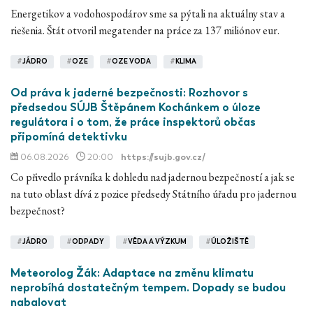
Energetikov a vodohospodárov sme sa pýtali na aktuálny stav a
riešenia. Štát otvoril megatender na práce za 137 miliónov eur.
#
JÁDRO
#
OZE
#
OZE VODA
#
KLIMA
Od práva k jaderné bezpečnosti: Rozhovor s
předsedou SÚJB Štěpánem Kochánkem o úloze
regulátora i o tom, že práce inspektorů občas
připomíná detektivku
06.08.2026
20:00
https://sujb.gov.cz/
Co přivedlo právníka k dohledu nad jadernou bezpečností a jak se
na tuto oblast dívá z pozice předsedy Státního úřadu pro jadernou
bezpečnost?
#
JÁDRO
#
ODPADY
#
VĚDA A VÝZKUM
#
ÚLOŽIŠTĚ
Meteorolog Žák: Adaptace na změnu klimatu
neprobíhá dostatečným tempem. Dopady se budou
nabalovat