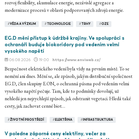
rozvoj flexibility, akumulace energie, nezávislé agregace a
modernizace procesů v oblasti podporovaných zdrojů energie.
#
VĚDA A VÝZKUM
#
TECHNOLOGIE
#
TRHY
#
OZE
EG.D mění přístup k údržbě krajiny. Ve spolupráci s
ochranáři buduje biokoridory pod vedením velmi
vysokého napětí
06.08.2026
19:00
https://www.enviweb.cz/
Bezpečnost elektrického vedení byla vždy na prvním místě. To se
nemění ani dnes. Mění se, ale způsob, jakým distribuční společnost
EG.D, člen skupiny E.ON, o ochranná pásma pod vedením velmi
vysokého napětí pečuje. Tam, kde to podmínky dovolují, už
nehledá jen nejrychlejší způsob, jak odstranit vegetaci. Hledá také
cesty, jak zachovat cenné biot…
#
ŽIVOTNÍ PROSTŘEDÍ
#
ELEKTŘINA
#
INFRASTRUKTURA
V poledne záporné ceny elektřiny, večer za