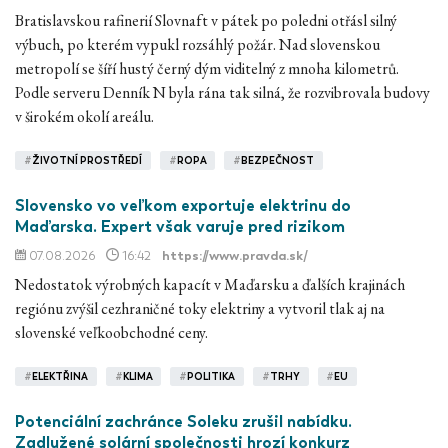
Bratislavskou rafinerií Slovnaft v pátek po poledni otřásl silný
výbuch, po kterém vypukl rozsáhlý požár. Nad slovenskou
metropolí se šíří hustý černý dým viditelný z mnoha kilometrů.
Podle serveru Denník N byla rána tak silná, že rozvibrovala budovy
v širokém okolí areálu.
#
ŽIVOTNÍ PROSTŘEDÍ
#
ROPA
#
BEZPEČNOST
Slovensko vo veľkom exportuje elektrinu do
Maďarska. Expert však varuje pred rizikom
07.08.2026
16:42
https://www.pravda.sk/
Nedostatok výrobných kapacít v Maďarsku a ďalších krajinách
regiónu zvýšil cezhraničné toky elektriny a vytvoril tlak aj na
slovenské veľkoobchodné ceny.
#
ELEKTŘINA
#
KLIMA
#
POLITIKA
#
TRHY
#
EU
Potenciální zachránce Soleku zrušil nabídku.
Zadlužené solární společnosti hrozí konkurz