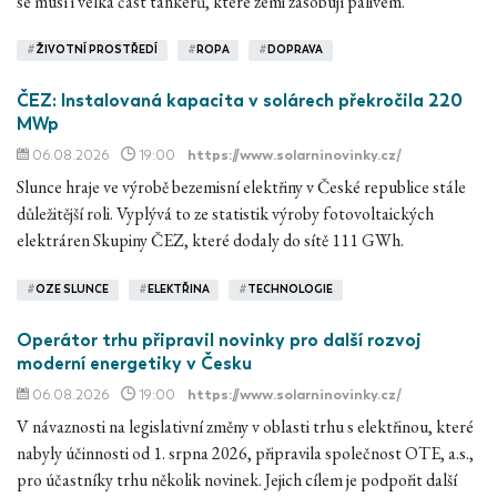
se musí i velká část tankerů, které zemi zásobují palivem.
#
ŽIVOTNÍ PROSTŘEDÍ
#
ROPA
#
DOPRAVA
ČEZ: Instalovaná kapacita v solárech překročila 220
MWp
06.08.2026
19:00
https://www.solarninovinky.cz/
Slunce hraje ve výrobě bezemisní elektřiny v České republice stále
důležitější roli. Vyplývá to ze statistik výroby fotovoltaických
elektráren Skupiny ČEZ, které dodaly do sítě 111 GWh.
#
OZE SLUNCE
#
ELEKTŘINA
#
TECHNOLOGIE
Operátor trhu připravil novinky pro další rozvoj
moderní energetiky v Česku
06.08.2026
19:00
https://www.solarninovinky.cz/
V návaznosti na legislativní změny v oblasti trhu s elektřinou, které
nabyly účinnosti od 1. srpna 2026, připravila společnost OTE, a.s.,
pro účastníky trhu několik novinek. Jejich cílem je podpořit další