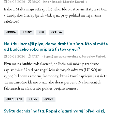
06.08.2026
18:00
hnonline.sk
, Martin Kováčik
Írsko a Malta majú veľa spoločného. Ide o ostrovné štáty a sú tiež
v Európskej únii. Spája ich však aj na prvý pohľad menej známa
záležitosť.
#
ROPA
#
CENY
#
EU
#
PALIVA
Na trhu lacnejší plyn, doma drahšia zima. Kto si môže
od budúceho roka priplatiť stovky eur?
06.08.2026
17:27
https://spravy.pravda.sk
, Jaroslav Fabok
Plyn má na budúci rok zlacnieť, no ľudia zaň môžu paradoxne
zaplatiť viac. Úrad pre reguláciu sieťových odvetví (ÚRSO) už
vypočítal cenu samotnej komodity, ktorá tvorí najväčšiu časť účtu.
Tá medziročne klesne o viac ako desať percent. Na konečných
faktúrach sa však tento pokles prejaviť nemusí.
#
REGULACE
#
PLYN
#
CENY
Světu dochází nafta. Ropní giganti varují před krizí,