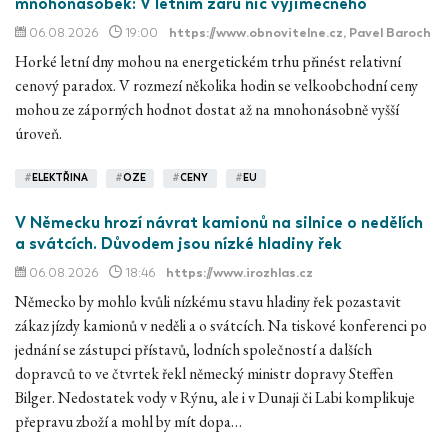
mnohonásobek: V letním žáru nic výjimečného
06.08.2026
19:00
https://www.obnovitelne.cz
, Pavel Baroch
Horké letní dny mohou na energetickém trhu přinést relativní
cenový paradox. V rozmezí několika hodin se velkoobchodní ceny
mohou ze záporných hodnot dostat až na mnohonásobně vyšší
úroveň.
#
ELEKTŘINA
#
OZE
#
CENY
#
EU
V Německu hrozí návrat kamionů na silnice o nedělích
a svátcích. Důvodem jsou nízké hladiny řek
06.08.2026
18:46
https://www.irozhlas.cz
Německo by mohlo kvůli nízkému stavu hladiny řek pozastavit
zákaz jízdy kamionů v neděli a o svátcích. Na tiskové konferenci po
jednání se zástupci přístavů, lodních společností a dalších
dopravců to ve čtvrtek řekl německý ministr dopravy Steffen
Bilger. Nedostatek vody v Rýnu, ale i v Dunaji či Labi komplikuje
přepravu zboží a mohl by mít dopa…