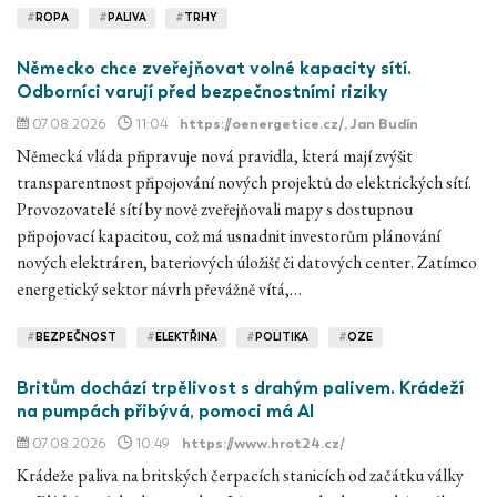
#
ROPA
#
PALIVA
#
TRHY
Německo chce zveřejňovat volné kapacity sítí.
Odborníci varují před bezpečnostními riziky
07.08.2026
11:04
https://oenergetice.cz/
, Jan Budín
Německá vláda připravuje nová pravidla, která mají zvýšit
transparentnost připojování nových projektů do elektrických sítí.
Provozovatelé sítí by nově zveřejňovali mapy s dostupnou
připojovací kapacitou, což má usnadnit investorům plánování
nových elektráren, bateriových úložišť či datových center. Zatímco
energetický sektor návrh převážně vítá,…
#
BEZPEČNOST
#
ELEKTŘINA
#
POLITIKA
#
OZE
Britům dochází trpělivost s drahým palivem. Krádeží
na pumpách přibývá, pomoci má AI
07.08.2026
10:49
https://www.hrot24.cz/
Krádeže paliva na britských čerpacích stanicích od začátku války