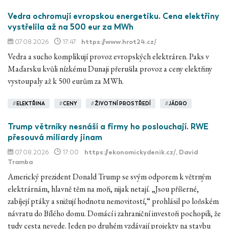
Vedra ochromují evropskou energetiku. Cena elektřiny
vystřelila až na 500 eur za MWh
07.08.2026
17:47
https://www.hrot24.cz/
Vedra a sucho komplikují provoz evropských elektráren. Paks v
Maďarsku kvůli nízkému Dunaji přerušila provoz a ceny elektřiny
vystoupaly až k 500 eurům za MWh.
#
ELEKTŘINA
#
CENY
#
ŽIVOTNÍ PROSTŘEDÍ
#
JÁDRO
Trump větrníky nesnáší a firmy ho poslouchají. RWE
přesouvá miliardy jinam
07.08.2026
17:00
https://ekonomickydenik.cz/
, David
Tramba
Americký prezident Donald Trump se svým odporem k větrným
elektrárnám, hlavně těm na moři, nijak netají. „Jsou příšerné,
zabíjejí ptáky a snižují hodnotu nemovitostí,“ prohlásil po loňském
návratu do Bílého domu. Domácí i zahraniční investoři pochopili, že
tudy cesta nevede. Jeden po druhém vzdávají projekty na stavbu