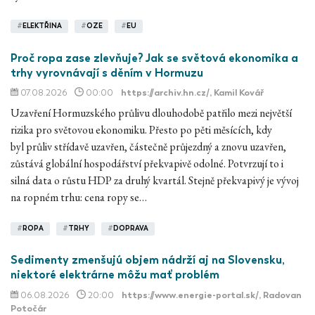
#
ELEKTŘINA
#
OZE
#
EU
Proč ropa zase zlevňuje? Jak se světová ekonomika a
trhy vyrovnávají s děním v Hormuzu
07.08.2026
00:00
https://archiv.hn.cz/
, Kamil Kovář
Uzavření Hormuzského průlivu dlouhodobě patřilo mezi největší
rizika pro světovou ekonomiku. Přesto po pěti měsících, kdy
byl průliv střídavě uzavřen, částečně průjezdný a znovu uzavřen,
zůstává globální hospodářství překvapivě odolné. Potvrzují to i
silná data o růstu HDP za druhý kvartál. Stejně překvapivý je vývoj
na ropném trhu: cena ropy se…
#
ROPA
#
TRHY
#
DOPRAVA
Sedimenty zmenšujú objem nádrží aj na Slovensku,
niektoré elektrárne môžu mať problém
06.08.2026
20:00
https://www.energie-portal.sk/
, Radovan
Potočár