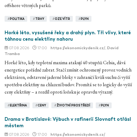
offshore větrných parků.
#
POLITIKA
#
TRHY
#
OZE VÍTR
#
PLYN
Horké léto, vysušené řeky a drahý plyn. Tři vlivy, které
táhnou cenu elektřiny nahoru
07.08.2026
17:00
https://ekonomickydenik.cz/
, David
Tramba
Horké léto, kdy teplotní maxima atakují 40 stupňů Celsia, dává
energetice pořádně zabrat. Stačí zmínit ochromený provoz vodních
elektráren, odstavené jaderné bloky v zahraničí kvůli suchu či vyšší
spotřebu elektřiny na chlazení budov. Promítá se to logicky do vyšší
ceny elektřiny – a rozdíl oproti loňsku je opravdu výrazný.
#
ELEKTŘINA
#
CENY
#
ŽIVOTNÍ PROSTŘEDÍ
#
PLYN
Drama v Bratislavě: Výbuch v rafinerii Slovnaft otřásl
městem
07.08.2026
17:00
https://ekonomickydenik.cz/