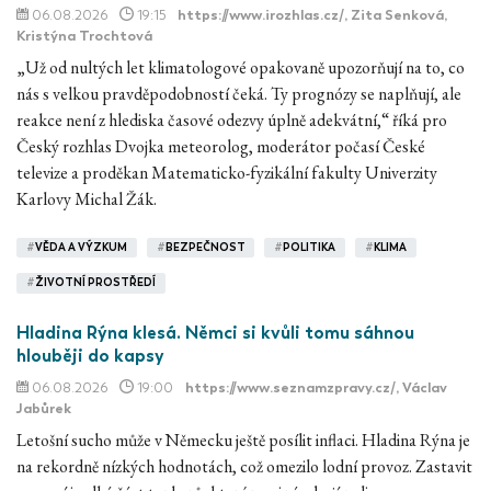
06.08.2026
19:15
https://www.irozhlas.cz/
, Zita Senková,
Kristýna Trochtová
„Už od nultých let klimatologové opakovaně upozorňují na to, co
nás s velkou pravděpodobností čeká. Ty prognózy se naplňují, ale
reakce není z hlediska časové odezvy úplně adekvátní,“ říká pro
Český rozhlas Dvojka meteorolog, moderátor počasí České
televize a proděkan Matematicko-fyzikální fakulty Univerzity
Karlovy Michal Žák.
#
VĚDA A VÝZKUM
#
BEZPEČNOST
#
POLITIKA
#
KLIMA
#
ŽIVOTNÍ PROSTŘEDÍ
Hladina Rýna klesá. Němci si kvůli tomu sáhnou
hlouběji do kapsy
06.08.2026
19:00
https://www.seznamzpravy.cz/
, Václav
Jabůrek
Letošní sucho může v Německu ještě posílit inflaci. Hladina Rýna je
na rekordně nízkých hodnotách, což omezilo lodní provoz. Zastavit