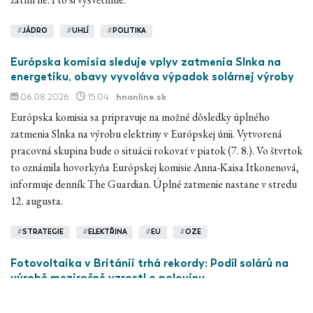
#
JÁDRO
#
UHLÍ
#
POLITIKA
Európska komisia sleduje vplyv zatmenia Slnka na
energetiku, obavy vyvoláva výpadok solárnej výroby
06.08.2026
15:04
hnonline.sk
Európska komisia sa pripravuje na možné dôsledky úplného
zatmenia Slnka na výrobu elektriny v Európskej únii. Vytvorená
pracovná skupina bude o situácii rokovať v piatok (7. 8.). Vo štvrtok
to oznámila hovorkyňa Európskej komisie Anna-Kaisa Itkonenová,
informuje denník The Guardian. Úplné zatmenie nastane v stredu
12. augusta.
#
STRATEGIE
#
ELEKTŘINA
#
EU
#
OZE
Fotovoltaika v Británii trhá rekordy: Podíl solárů na
výrobě meziročně vzrostl o polovinu
06.08.2026
13:32
https://oenergetice.cz/
, Zuzana Vrbová