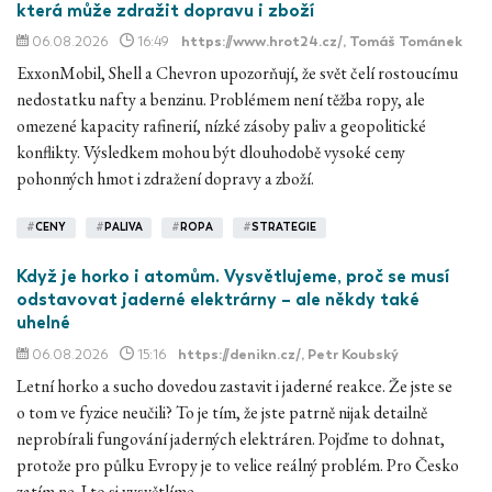
která může zdražit dopravu i zboží
06.08.2026
16:49
https://www.hrot24.cz/
, Tomáš Tománek
ExxonMobil, Shell a Chevron upozorňují, že svět čelí rostoucímu
nedostatku nafty a benzinu. Problémem není těžba ropy, ale
omezené kapacity rafinerií, nízké zásoby paliv a geopolitické
konflikty. Výsledkem mohou být dlouhodobě vysoké ceny
pohonných hmot i zdražení dopravy a zboží.
#
CENY
#
PALIVA
#
ROPA
#
STRATEGIE
Když je horko i atomům. Vysvětlujeme, proč se musí
odstavovat jaderné elektrárny – ale někdy také
uhelné
06.08.2026
15:16
https://denikn.cz/
, Petr Koubský
Letní horko a sucho dovedou zastavit i jaderné reakce. Že jste se
o tom ve fyzice neučili? To je tím, že jste patrně nijak detailně
neprobírali fungování jaderných elektráren. Pojďme to dohnat,
protože pro půlku Evropy je to velice reálný problém. Pro Česko
zatím ne. I to si vysvětlíme.