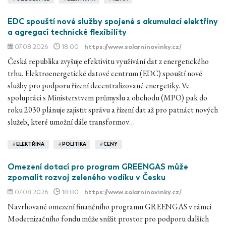
EDC spouští nové služby spojené s akumulací elektřiny
a agregací technické flexibility
07.08.2026
18:00
https://www.solarninovinky.cz/
Česká republika zvyšuje efektivitu využívání dat z energetického
trhu. Elektroenergetické datové centrum (EDC) spouští nové
služby pro podporu řízení decentralizované energetiky. Ve
spolupráci s Ministerstvem průmyslu a obchodu (MPO) pak do
roku 2030 plánuje zajistit správu a řízení dat až pro patnáct nových
služeb, které umožní dále transformov…
#
ELEKTŘINA
#
POLITIKA
#
CENY
Omezení dotací pro program GREENGAS může
zpomalit rozvoj zeleného vodíku v Česku
07.08.2026
18:00
https://www.solarninovinky.cz/
Navrhované omezení finančního programu GREENGAS v rámci
Modernizačního fondu může snížit prostor pro podporu dalších