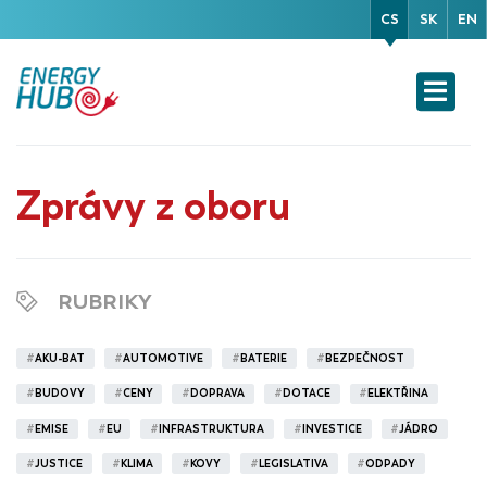
CS
SK
EN
Zprávy z oboru
RUBRIKY
#
AKU-BAT
#
AUTOMOTIVE
#
BATERIE
#
BEZPEČNOST
#
BUDOVY
#
CENY
#
DOPRAVA
#
DOTACE
#
ELEKTŘINA
#
EMISE
#
EU
#
INFRASTRUKTURA
#
INVESTICE
#
JÁDRO
#
JUSTICE
#
KLIMA
#
KOVY
#
LEGISLATIVA
#
ODPADY