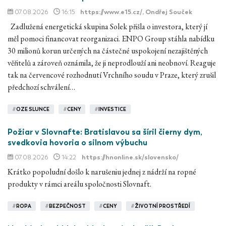
07.08.2026
16:15
https://www.e15.cz/
, Ondřej Souček
Zadlužená energetická skupina Solek přišla o investora, který jí
měl pomoci financovat reorganizaci. ENPO Group stáhla nabídku
30 milionů korun určených na částečné uspokojení nezajištěných
věřitelů a zároveň oznámila, že ji neprodlouží ani neobnoví. Reaguje
tak na červencové rozhodnutí Vrchního soudu v Praze, který zrušil
předchozí schválení…
#
OZE SLUNCE
#
CENY
#
INVESTICE
Požiar v Slovnafte: Bratislavou sa šíril čierny dym,
svedkovia hovoria o silnom výbuchu
07.08.2026
14:22
https://hnonline.sk/slovensko/
Krátko popoludní došlo k narušeniu jednej z nádrží na ropné
produkty v rámci areálu spoločnosti Slovnaft.
#
ROPA
#
BEZPEČNOST
#
CENY
#
ŽIVOTNÍ PROSTŘEDÍ