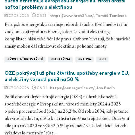
Sucho ochromuje evropskou energetiku. Hrozí dražší
nafta i problémy s elektřinou
07.08.2026
06:31
https://www.hrot24.cz/
, Tomáš Tománek
Evropskou energetiku zasahuje rekordní sucho. Kvůli nedostatku
vody omezují výrobu rafinerie, jaderné i vodní elektrárny,
komplikace hlásí také říční doprava. Odborníci varují, že klimatické
změny mohou dál zdražovat elektřinu i pohonné hmoty.
#
ŽIVOTNÍ PROSTŘEDÍ
#
ELEKTŘINA
#
PALIVA
#
EU
OZE pokrývají už přes čtvrtinu spotřeby energie v EU,
u elektřiny vzrostl podíl na 50 %
07.08.2026
06:01
https://oenergetice.cz/
, Jan Budín
Podíl obnovitelných zdrojů energie (OZE) na hrubé konečné
spotřebě energie v Evropské unii vzrostl mezi lety 2024 a 2025
o jeden procentní bod (p.b.) na 26,2 %. Od roku 2004, kdy je tento
ukazatel sledován, došlo k nárůstu téměř na trojnásobek. Dosažení
cíle pro rok 2030 ve výši 42,5 % by nicméně v následujících letech
vyžadovalo meziroční růst …