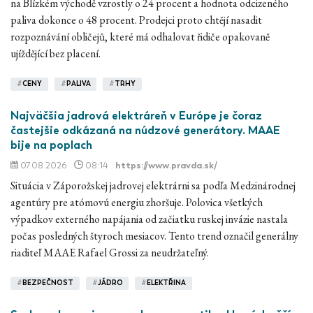
na Blízkém východě vzrostly o 24 procent a hodnota odcizeného
paliva dokonce o 48 procent. Prodejci proto chtějí nasadit
rozpoznávání obličejů, které má odhalovat řidiče opakovaně
ujíždějící bez placení.
#
CENY
#
PALIVA
#
TRHY
Najväčšia jadrová elektráreň v Európe je čoraz
častejšie odkázaná na núdzové generátory. MAAE
bije na poplach
07.08.2026
08:14
https://www.pravda.sk/
Situácia v Záporožskej jadrovej elektrárni sa podľa Medzinárodnej
agentúry pre atómovú energiu zhoršuje. Polovica všetkých
výpadkov externého napájania od začiatku ruskej invázie nastala
počas posledných štyroch mesiacov. Tento trend označil generálny
riaditeľ MAAE Rafael Grossi za neudržateľný.
#
BEZPEČNOST
#
JÁDRO
#
ELEKTŘINA