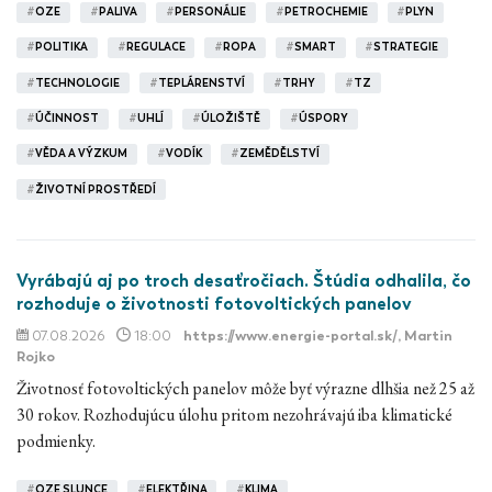
#
OZE
#
PALIVA
#
PERSONÁLIE
#
PETROCHEMIE
#
PLYN
#
POLITIKA
#
REGULACE
#
ROPA
#
SMART
#
STRATEGIE
#
TECHNOLOGIE
#
TEPLÁRENSTVÍ
#
TRHY
#
TZ
#
ÚČINNOST
#
UHLÍ
#
ÚLOŽIŠTĚ
#
ÚSPORY
#
VĚDA A VÝZKUM
#
VODÍK
#
ZEMĚDĚLSTVÍ
#
ŽIVOTNÍ PROSTŘEDÍ
Vyrábajú aj po troch desaťročiach. Štúdia odhalila, čo
rozhoduje o životnosti fotovoltických panelov
07.08.2026
18:00
https://www.energie-portal.sk/
, Martin
Rojko
Životnosť fotovoltických panelov môže byť výrazne dlhšia než 25 až
30 rokov. Rozhodujúcu úlohu pritom nezohrávajú iba klimatické
podmienky.
#
OZE SLUNCE
#
ELEKTŘINA
#
KLIMA