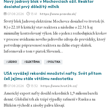
Nový jadrový blok v Mochovciach ožil. Reaktor
dosiahol prvý dôležitý míľnik
07.08.2026
13:41
https://www.pravda.sk/
Štvrtý blok Jadrovej elektrárne Mochovce dosiahol vo štvrtok (6.
8.) o 22.10 h kritický stav reaktora a následne o 22.31 h aj
minimálny kontrolovaný výkon. Ide o jeden z rozhodujúcich krokov
v procese uvádzania nového jadrového zdroja do prevádzky, ktorý
potvrdzuje pripravenosť reaktora na ďalšie etapy skúšok.
Informovali o tom v piatok Slovensk…
#
JÁDRO
#
ELEKTŘINA
#
POLITIKA
USA vyvážejí rekordní množství nafty. Svět přitom
čelí jejímu stále většímu nedostatku
07.08.2026
13:32
https://www.hrot24.cz/
Americký export nafty dosáhl rekordních 1,9 milionu barelů
denně. Globální trh ale trápí výpadky rafinerií v Rusku a na
Blízkém východě a zásoby paliva klesají.