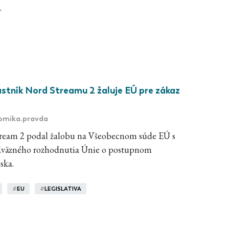
.
astník Nord Streamu 2 žaluje EÚ pre zákaz
omika.pravda
ream 2 podal žalobu na Všeobecnom súde EÚ s
záväzného rozhodnutia Únie o postupnom
ska.
#
EU
#
LEGISLATIVA