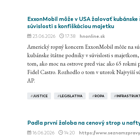
ExxonMobil môže v USA žalovať kubánske 
súvislosti s konfiškáciou majetku
hnonline.sk
23.06.2026
17:38
Americký ropný koncern ExxonMobil môže na sú
kubánske štátne podniky v súvislosti s majetkom,
tom, ako moc na ostrove pred viac ako 65 rokmi 
Fidel Castro. Rozhodlo o tom v utorok Najvyšší 
AP.
#
JUSTICE
#
LEGISLATIVA
#
ROPA
#
INFRASTRUK
Padla první žaloba na cenový strop u naft
https://www.seznamzpravy
16.06.2026
14:20