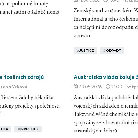
11.06.2026
15:45
ropů na pohonné hmoty
Zemský soud v německém Wei
financí zatím o žalobě nemá
International a jeho českému
za nelegální dovoz odpadu d
a trestu.
#
JUSTICE
#
ODPADY
e fosilních zdrojů
Australská vláda žaluje 
uzana Vrbová
http
28.05.2026
21:00
 Terčem žaloby několika
Australská vláda podala žal
zrušeny projekty společnosti
vojenských základen chemik
i.
Takzvané věčné chemikálie se
spojovány se zdravotními riz
ITIKA
#
INVESTICE
australských dolarů.