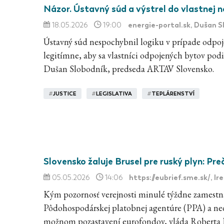
Názor. Ústavný súd a výstrel do vlastnej 
energie-portal.sk
, Dušan S
18.05.2026
19:00
Ústavný súd nespochybnil logiku v prípade odpoje
legitímne, aby sa vlastníci odpojených bytov podi
Dušan Slobodník, predseda ARTAV Slovensko.
#
JUSTICE
#
LEGISLATIVA
#
TEPLÁRENSTVÍ
Slovensko žaluje Brusel pre ruský plyn: Pr
https://eubrief.sme.sk/
, I
05.05.2026
14:06
Kým pozornosť verejnosti minulé týždne zamestná
Pôdohospodárskej platobnej agentúre (PPA) a ned
možnom pozastavení eurofondov, vláda Roberta F