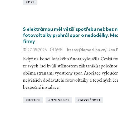
#
OZE
S elektrárnou měl větší spotřebu než bez n
fotovoltaiky prohrál spor o nedodělky. Me
firmy
https://domaci.hn.cz/
, Jan
27.05.2026
16:34
Když na konci loňského února vyloučila Česká fo
ze svých řad kvůli stížnostem zákazníků společnost
oběma stranami vyostřený spor. Asociace vyloučen
největších dodavatelů fotovoltaiky a tepelných če
bezpečné instalace.
#
JUSTICE
#
OZE SLUNCE
#
BEZPEČNOST