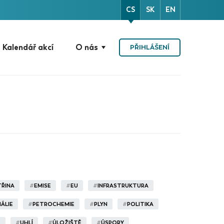
CS
SK
EN
Kalendář akcí
O nás
PŘIHLÁŠENÍ
TŘINA
#
EMISE
#
EU
#
INFRASTRUKTURA
ÁLIE
#
PETROCHEMIE
#
PLYN
#
POLITIKA
T
#
UHLÍ
#
ÚLOŽIŠTĚ
#
ÚSPORY