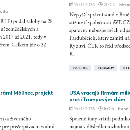
http
14.07.2026
20:00
boda
Nejvyšší správní soud v Brně
GRLF) podal žaloby na 28
stížností společnosti AVE CZ
ení zemědělských a
spalovny nebezpečných odpad
ch 2017 až 2021, tedy v
Pardubicích, který zamítl n
érem. Celkem jde o 22
Rybitví. ČTK to řekl předse
R…
#
JUSTICE
#
ODPADY
#
TE
rárni Málinec, projekt
USA vracajú firmám mili
proti Trumpovým clám
hnonl
14.07.2026
10:04
rstva životného
Spojené štáty vrátili podnik
ie pre prečerpávaciu vodnú
najmä v dôsledku rozhodnuti