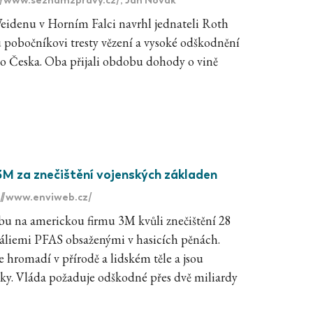
denu v Horním Falci navrhl jednateli Roth
 pobočníkovi tresty vězení a vysoké odškodnění
o Česka. Oba přijali obdobu dohody o vině
3M za znečištění vojenských základen
://www.enviweb.cz/
obu na americkou firmu 3M kvůli znečištění 28
áliemi PFAS obsaženými v hasicích pěnách.
 hromadí v přírodě a lidském těle a jsou
iky. Vláda požaduje odškodné přes dvě miliardy