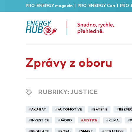
PRO-ENERGY magazín
|
PRO-ENERGY Con
|
PRO-
Zprávy z oboru
RUBRIKY
: JUSTICE
#
AKU-BAT
#
AUTOMOTIVE
#
BATERIE
#
BEZPE
#
INVESTICE
#
JÁDRO
#
JUSTICE
#
KLIMA
#
#
REGULACE
#
ROPA
#
SMART
#
STRATEGIE