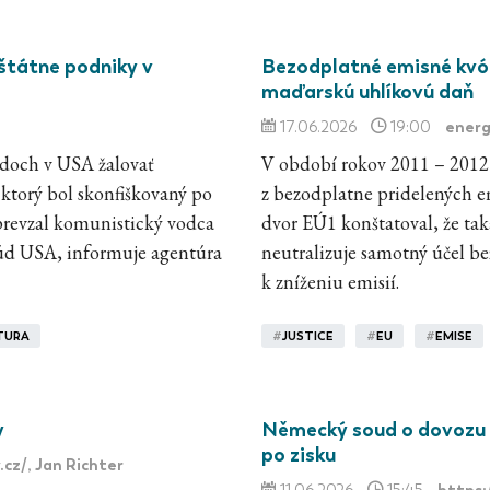
štátne podniky v
Bezodplatné emisné kvó
maďarskú uhlíkovú daň
energ
17.06.2026
19:00
doch v USA žalovať
V období rokov 2011 – 2012 
 ktorý bol skonfiškovaný po
z bezodplatne pridelených 
prevzal komunistický vodca
dvor EÚ1 konštatoval, že tak
súd USA, informuje agentúra
neutralizuje samotný účel b
k zníženiu emisií.
TURA
#
JUSTICE
#
EU
#
EMISE
y
Německý soud o dovozu 
po zisku
.cz/
, Jan Richter
https: