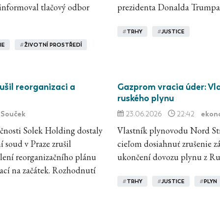
 informoval tlačový odbor
prezidenta Donalda Trumpa
#
TRHY
#
JUSTICE
IE
#
ŽIVOTNÍ PROSTŘEDÍ
ušil reorganizaci a
Gazprom vracia úder: Vl
ruského plynu
j Souček
ekon
23.06.2026
22:42
ečnosti Solek Holding dostaly
Vlastník plynovodu Nord St
í soud v Praze zrušil
cieľom dosiahnuť zrušenie 
ení reorganizačního plánu
ukončení dovozu plynu z Ru
rací na začátek. Rozhodnutí
#
TRHY
#
JUSTICE
#
PLYN