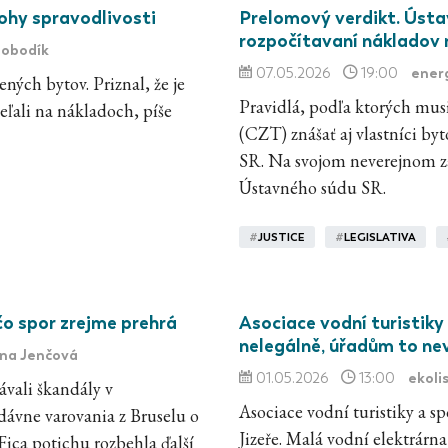
nohy spravodlivosti
Prelomový verdikt. Ústa
rozpočítavaní nákladov 
lobodík
energ
07.05.2026
19:00
ných bytov. Priznal, že je
Pravidlá, podľa ktorých mus
eľali na nákladoch, píše
(CZT) znášať aj vlastníci b
SR. Na svojom neverejnom za
Ústavného súdu SR.
#
JUSTICE
#
LEGISLATIVA
ečo spor zrejme prehrá
Asociace vodní turistiky
nelegálně, úřadům to ne
rena Jenčová
ekoli
01.05.2026
13:00
vali škandály v
Asociace vodní turistiky a sp
ávne varovania z Bruselu o
Jizeře. Malá vodní elektrárn
ica potichu rozbehla ďalší