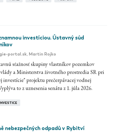
znamnou investíciou. Ústavný súd
níkov
gie-portal.sk
, Martin Rojko
tavnú sťažnosť skupiny vlastníkov pozemkov
 vlády a Ministerstva životného prostredia SR pri
 investície" projektu prečerpávacej vodnej
yplýva to z uznesenia senátu z 1. júla 2026.
INVESTICE
ně nebezpečných odpadů v Rybitví