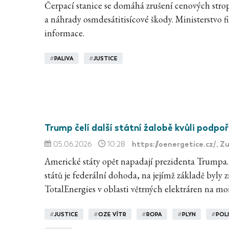
Čerpací stanice se domáhá zrušení cenových st
a náhrady osmdesátitisícové škody. Ministerstvo 
informace.
#
PALIVA
#
JUSTICE
Trump čelí další státní žalobě kvůli podpoř
https://oenergetice.cz/
, Z
05.06.2026
10:28
Americké státy opět napadají prezidenta Trumpa.
států je federální dohoda, na jejímž základě byly 
TotalEnergies v oblasti větrných elektráren na moř
#
JUSTICE
#
OZE VÍTR
#
ROPA
#
PLYN
#
POL