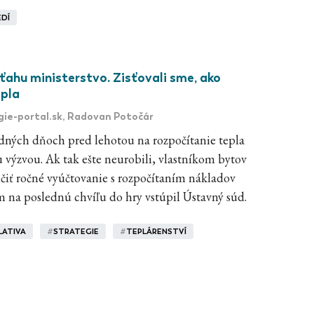
EDÍ
ťahu ministerstvo. Zisťovali sme, ako
epla
gie-portal.sk
, Radovan Potočár
dných dňoch pred lehotou na rozpočítanie tepla
u výzvou. Ak tak ešte neurobili, vlastníkom bytov
čiť ročné vyúčtovanie s rozpočítaním nákladov
m na poslednú chvíľu do hry vstúpil Ústavný súd.
LATIVA
#
STRATEGIE
#
TEPLÁRENSTVÍ