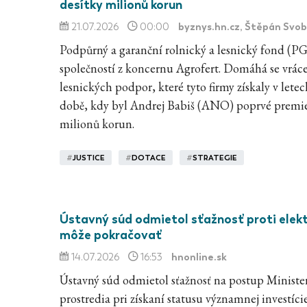
desítky milionů korun
byznys.hn.cz
, Štěpán Svo
21.07.2026
00:00
Podpůrný a garanční rolnický a lesnický fond (P
společností z koncernu Agrofert. Domáhá se vrác
lesnických podpor, které tyto firmy získaly v lete
době, kdy byl Andrej Babiš (ANO) poprvé premi
milionů korun.
#
JUSTICE
#
DOTACE
#
STRATEGIE
Ústavný súd odmietol sťažnosť proti elekt
môže pokračovať
hnonline.sk
14.07.2026
16:53
Ústavný súd odmietol sťažnosť na postup Ministe
prostredia pri získaní statusu významnej investíc