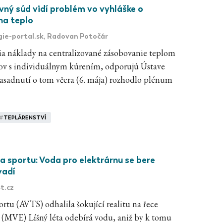
vný súd vidí problém vo vyhláške o
na teplo
ie-portal.sk
, Radovan Potočár
ia náklady na centralizované zásobovanie teplom
ytov s individuálnym kúrením, odporujú Ústave
sadnutí o tom včera (6. mája) rozhodlo plénum
#
TEPLÁRENSTVÍ
 a sportu: Voda pro elektrárnu se bere
vadí
st.cz
ortu (AVTS) odhalila šokující realitu na řece
a (MVE) Líšný léta odebírá vodu, aniž by k tomu