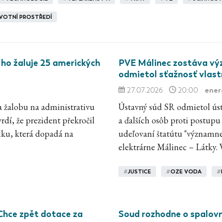
IVOTNÍ PROSTŘEDÍ
 ho žaluje 25 amerických
PVE Málinec zostáva vý
odmietol sťažnosť vlast
ener
27.07.2026
20:00
 žalobu na administrativu
Ústavný súd SR odmietol ús
í, že prezident překročil
a ďalších osôb proti postupu
lku, která dopadá na
udeľovaní štatútu "významnej
elektrárne Málinec – Látky. V
#
JUSTICE
#
OZE VODA
#
 Chce zpět dotace za
Soud rozhodne o spalov