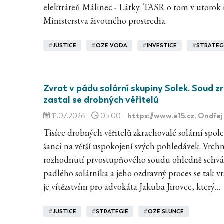
elektráreň Málinec - Látky. TASR o tom v utorok
Ministerstva životného prostredia.
#
JUSTICE
#
OZE VODA
#
INVESTICE
#
STRATEG
Zvrat v pádu solární skupiny Solek. Soud zr
zastal se drobných věřitelů
https://www.e15.cz
, Ondře
11.07.2026
05:00
Tisíce drobných věřitelů zkrachovalé solární spol
šanci na větší uspokojení svých pohledávek. Vrchn
rozhodnutí prvostupňového soudu ohledně schvál
padlého solárníka a jeho ozdravný proces se tak v
je vítězstvím pro advokáta Jakuba Jirovce, který…
#
JUSTICE
#
STRATEGIE
#
OZE SLUNCE