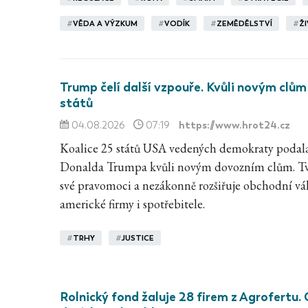
#
VĚDA A VÝZKUM
#
VODÍK
#
ZEMĚDĚLSTVÍ
#
Ž
Trump čelí další vzpouře. Kvůli novým clům
států
https://www.hrot24.cz
04.08.2026
07:19
Koalice 25 států USA vedených demokraty podala
Donalda Trumpa kvůli novým dovozním clům. Tvrd
své pravomoci a nezákonně rozšiřuje obchodní vá
americké firmy i spotřebitele.
#
TRHY
#
JUSTICE
Rolnický fond žaluje 28 firem z Agrofertu.