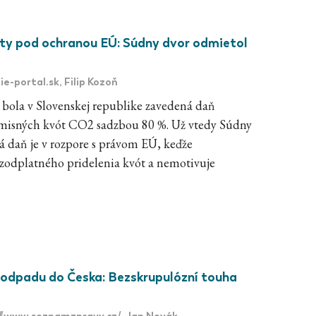
ty pod ochranou EÚ: Súdny dvor odmietol
ie-portal.sk
, Filip Kozoň
bola v Slovenskej republike zavedená daň
emisných kvót CO2 sadzbou 80 %. Už vtedy Súdny
á daň je v rozpore s právom EÚ, keďže
ezodplatného pridelenia kvót a nemotivuje
odpadu do Česka: Bezskrupulózní touha
//www.seznamzpravy.cz/
, Jan Novák