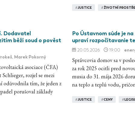
#
JUSTICE
#
ŽIVOTNÍ PROSTŘ
í. Dodavatel
Po Ústavnom súde je na 
zitím běží soud o pověst
upraví rozpočítavanie t
ener
20.05.2026
19:00
 Prokeš, Marek Pokorný
Správcovia domov sa v posle
tovoltaická asociace (ČFA)
za rok 2025 ocitli pred novo
 Schlieger, rozjel se mezi
musia do 31. mája 2026 doru
í odůvodnila tím, že jeden z
na teplo a teplú vodu, pričo
rpadel porušoval základy
#
JUSTICE
#
CENY
#
LEGIS