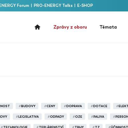
ENERGY Forum
|
PRO-ENERGY Talks
|
E-SHOP
Zprávy z oboru
Témata
ČNOST
#
BUDOVY
#
CENY
#
DOPRAVA
#
DOTACE
#
ELEK
KOVY
#
LEGISLATIVA
#
ODPADY
#
OZE
#
PALIVA
#
PERSON
#
TECHNOLOGIE
#
TEPLÁRENSTVÍ
#
TRHY
#
TZ
#
ÚČINNOS