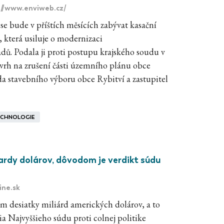
://www.enviweb.cz/
 se bude v příštích měsících zabývat kasační
, která usiluje o modernizaci
ů. Podala ji proti postupu krajského soudu v
ávrh na zrušení části územního plánu obce
da stavebního výboru obce Rybitví a zastupitel
CHNOLOGIE
ardy dolárov, dôvodom je verdikt súdu
ine.sk
om desiatky miliárd amerických dolárov, a to
a Najvyššieho súdu proti colnej politike