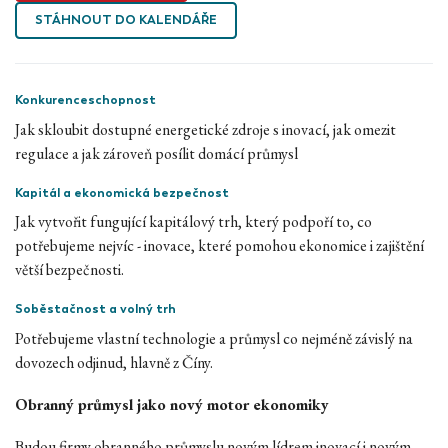
STÁHNOUT DO KALENDÁŘE
Konkurenceschopnost
Jak skloubit dostupné energetické zdroje s inovací, jak omezit
regulace a jak zároveň posílit domácí průmysl
Kapitál a ekonomická bezpečnost
Jak vytvořit fungující kapitálový trh, který podpoří to, co
potřebujeme nejvíc - inovace, které pomohou ekonomice i zajištění
větší bezpečnosti.
Soběstačnost a volný trh
Potřebujeme vlastní technologie a průmysl co nejméně závislý na
dovozech odjinud, hlavně z Číny.
Obranný průmysl jako nový motor ekonomiky
Budou firmy obranného průmyslu novým lídrem inovací i novým