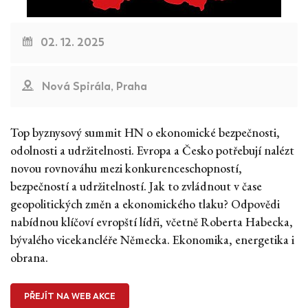
02. 12. 2025
Nová Spirála, Praha
Top byznysový summit HN o ekonomické bezpečnosti,
odolnosti a udržitelnosti. Evropa a Česko potřebují nalézt
novou rovnováhu mezi konkurenceschopností,
bezpečností a udržitelností. Jak to zvládnout v čase
geopolitických změn a ekonomického tlaku? Odpovědi
nabídnou klíčoví evropští lídři, včetně Roberta Habecka,
bývalého vicekancléře Německa. Ekonomika, energetika i
obrana.
PŘEJÍT NA WEB AKCE