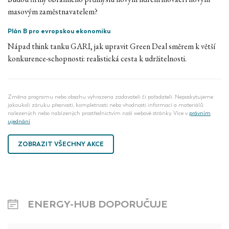
masovým zaměstnavatelem?
Plán B pro evropskou ekonomiku
Nápad think tanku GARI, jak upravit Green Deal směrem k větší
konkurence-schopnosti: realistická cesta k udržitelnosti.
Změna programu nebo obsahu vyhrazena zadavateli či pořadateli. Neposkytujeme
jakoukoli záruku přesnosti, kompletnosti nebo vhodnosti informací a materiálů
nalezených nebo nabízených prostřednictvím naší webové stránky. Více v
právním
ujednání
ZOBRAZIT VŠECHNY AKCE
ENERGY-HUB DOPORUČUJE