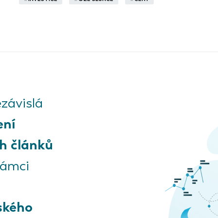
závislá
ení
h článků
rámci
ského