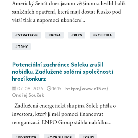
Americký Senát dnes jasnou většinou schválil balík
sankčních opatření, která mají dostat Rusko pod
větší tlak a napomoci ukončení…
#
STRATEGIE
#
ROPA
#
PLYN
#
POLITIKA
#
TRHY
Potenciální zachránce Soleku zrušil
nabídku. Zadlužené solární společnosti
hrozí konkurz
https://www.e15.cz/
07. 08. 2026
16:15
,
Ondřej Souček
Zadlužená energetická skupina Solek přišla o
investora, který jí měl pomoci financovat
reorganizaci. ENPO Group stáhla nabídku…
#
INVESTICE
#
OZE SLUNCE
#
CENY