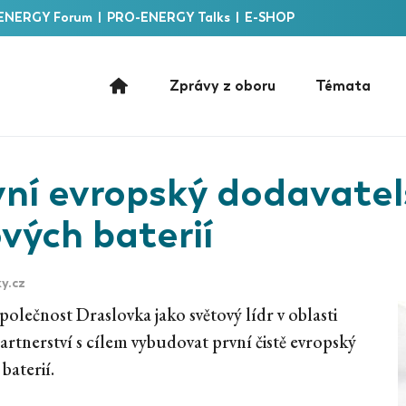
ENERGY Forum
|
PRO-ENERGY Talks
|
E-SHOP
Zprávy z oboru
Témata
vní evropský dodavatel
vých baterií
y.cz
polečnost Draslovka jako světový lídr v oblasti
artnerství s cílem vybudovat první čistě evropský
baterií.