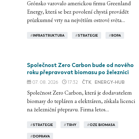
Grónsko varovalo americkou firmu Greenland
Energy, která se bez povolení chystá provádět
průzkumné vrty na největším ostrově světa…
#
INFRASTRUKTURA
#
STRATEGIE
#
ROPA
Společnost Zero Carbon bude od nového
roku přepravovat biomasu po železnici
ČTK
ENERGY-HUB
07. 08. 2026
17:32
,
Společnost Zero Carbon, která je dodavatelem
biomasy do tepláren a elektráren, získala licenci
na železniční přepravu. Firma letos…
#
STRATEGIE
#
TRHY
#
OZE BIOMASA
#
DOPRAVA