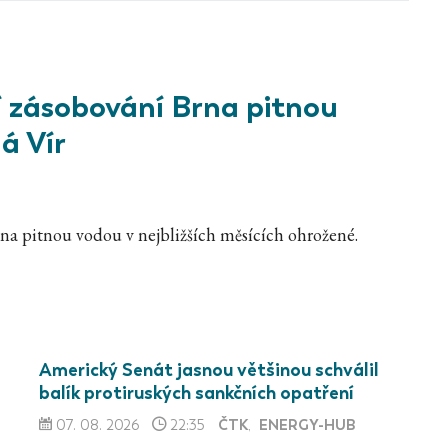
í zásobování Brna pitnou
á Vír
na pitnou vodou v nejbližších měsících ohrožené.
Americký Senát jasnou většinou schválil
balík protiruských sankčních opatření
ČTK
ENERGY-HUB
07. 08. 2026
22:35
,