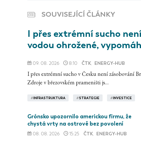
SOUVISEJÍCÍ ČLÁNKY
I přes extrémní sucho nen
vodou ohrožené, vypomáh
ČTK
ENERGY-HUB
09. 08. 2026
8:10
,
I přes extrémní sucho v Česku není zásobování Br
Zdroje v březovském prameništi js…
#
INFRASTRUKTURA
#
STRATEGIE
#
INVESTICE
Grónsko upozornilo americkou firmu, že
chystá vrty na ostrově bez povolení
ČTK
ENERGY-HUB
08. 08. 2026
15:25
,