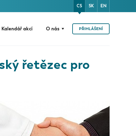
CS
SK
EN
Kalendář akcí
O nás
PŘIHLÁŠENÍ
ský řetězec pro