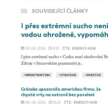
SOUVISEJÍCÍ ČLÁNKY
I přes extrémní sucho nen
vodou ohrožené, vypomáh
ČTK
ENERGY-HUB
09. 08. 2026
8:10
,
I přes extrémní sucho v Česku není zásobování Br
Zdroje v březovském prameništi js…
#
INFRASTRUKTURA
#
STRATEGIE
#
INVESTICE
Grónsko upozornilo americkou firmu, že
chystá vrty na ostrově bez povolení
ČTK
ENERGY-HUB
08. 08. 2026
15:25
,