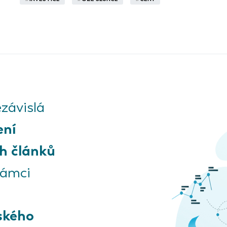
závislá
ení
h článků
rámci
ského