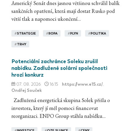
Americký Senát dnes jasnou většinou schválil balík
sankčních opatření, která mají dostat Rusko pod
větší tlak a napomoci ukončení…
#
STRATEGIE
#
ROPA
#
PLYN
#
POLITIKA
#
TRHY
Potenciální zachránce Soleku zrušil
nabídku. Zadlužené solární společnosti
hrozí konkurz
https://www.e15.cz/
07. 08. 2026
16:15
,
Ondřej Souček
Zadlužená energetická skupina Solek přišla o
investora, který jí měl pomoci financovat
reorganizaci. ENPO Group stáhla nabídku…
#
INVESTICE
#
OZE SLUNCE
#
CENY