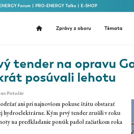
ENERGY Forum
|
PRO-ENERGY Talks
|
E-SHOP
Zprávy z oboru
Témata
vý tender na opravu Ga
rát posúvali lehotu
an Potočár
držať ani pri najnovšom pokuse štátu obstarať
j hydroelektrárne. Kým prvý tender zrušili v roku
hoty na predkladanie ponúk padol začiatkom roka