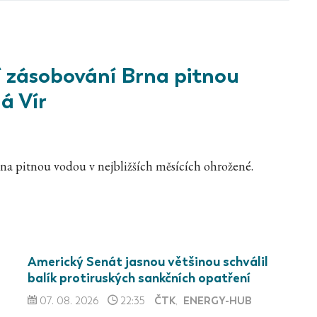
í zásobování Brna pitnou
á Vír
na pitnou vodou v nejbližších měsících ohrožené.
Americký Senát jasnou většinou schválil
balík protiruských sankčních opatření
ČTK
ENERGY-HUB
07. 08. 2026
22:35
,