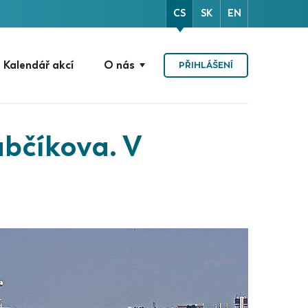
CS
SK
EN
Kalendář akcí
O nás
PŘIHLÁŠENÍ
bčíkova. V