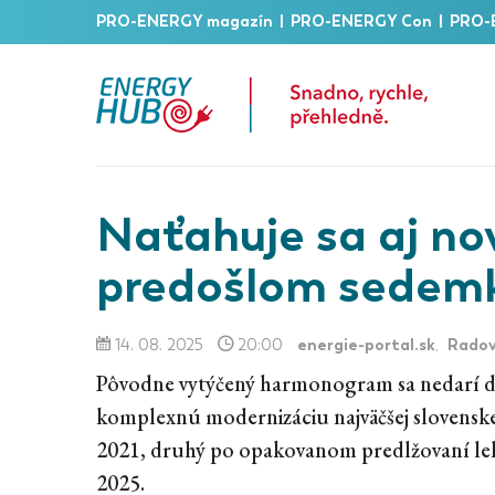
PRO-ENERGY magazín
|
PRO-ENERGY Con
|
PRO-
Naťahuje sa aj no
predošlom sedemk
energie-portal.sk
Radov
14. 08. 2025
20:00
,
Pôvodne vytýčený harmonogram sa nedarí do
komplexnú modernizáciu najväčšej slovenske
2021, druhý po opakovanom predlžovaní le
2025.