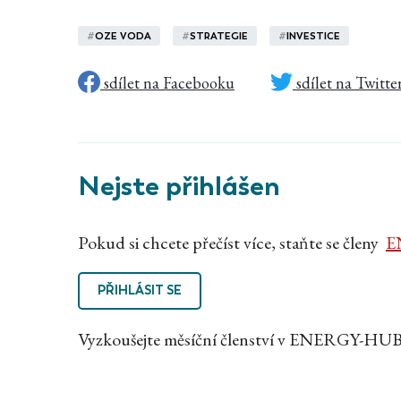
#
OZE VODA
#
STRATEGIE
#
INVESTICE
sdílet na Facebooku
sdílet na Twitte
Nejste přihlášen
Pokud si chcete přečíst více, staňte se členy
E
PŘIHLÁSIT SE
Vyzkoušejte měsíční členství v ENERGY-HUB