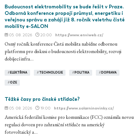
Budoucnost elektromobility se bude řešit v Praze.
Odborná konference propojí průmysl, energetiku i
veřejnou správu a zahájí již 8. ročník veletrhu čisté
mobility e-SALON
05. 08. 2026
20:00
https://www.enviweb.cz/
Osmý ročník konference Čistá mobilita nabídne odbornou
platformu pro diskusi o budoucnosti elektromobility, rozvoji
dobíjecí infra…
#
ELEKTŘINA
#
TECHNOLOGIE
#
POLITIKA
#
DOPRAVA
#
OZE
Těžké časy pro čínské střídače?
05. 08. 2026
19:00
https://www.solarninovinky.cz/
Americká federální komise pro komunikace (FCC) oznámila novou
regulaci dovozu pro zahraniční střídače na americký
fotovoltaický a…