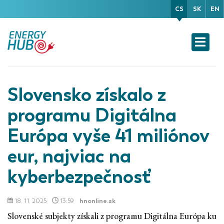
CS
SK
EN
Slovensko získalo z
programu Digitálna
Európa vyše 41 miliónov
eur, najviac na
kyberbezpečnosť
18. 11. 2025
13:59
hnonline.sk
Slovenské subjekty získali z programu Digitálna Európa ku