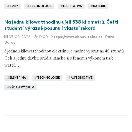
#
TRHY
#
TECHNOLOGIE
#
LEGISLATIVA
#
BATERIE
Na jednu kilowatthodinu ujeli 538 kilometrů. Čeští
studenti výrazně posunuli vlastní rekord
05. 08. 2026
19:00
https://www.obnovitelne.cz
,
Pavel
Baroch
S jednou kilowatthodinou elektřinu je možné vyprat na 40 stupňů
Celsia jednu dávku prádla. Anebo si s fénem s výkonem tisíc
wattů…
#
ELEKTŘINA
#
TECHNOLOGIE
#
AUTOMOTIVE
#
VĚDA A VÝZKUM