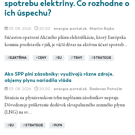
spotrebu elektriny. Čo rozhodne o
ich úspechu?
05. 08. 2026
20:00
energie-portal.sk
,
Martin Rojko
Súčasťou opatrení Akčného plánu elektrifikácie, ktorý Európska
komisia predstavila v júli, je väčší dôraz na aktívnu účasť spotreb…
#
ELEKTŘINA
#
CENY
#
EU
#
TRHY
#
STRATEGIE
Ako SPP plní zásobníky: využívajú rôzne zdroje,
objemy plynu nariadila vláda
05. 08. 2026
20:00
energie-portal.sk
,
Radovan Potočár
Situácia na plynárenskom trhu napĺňaniu zásobníkov nepraje.
Dôvodom je priškrtenie dodávok skvapalneného zemného plynu
(LNG) na sv…
#
EU
#
STRATEGIE
#
PLYN